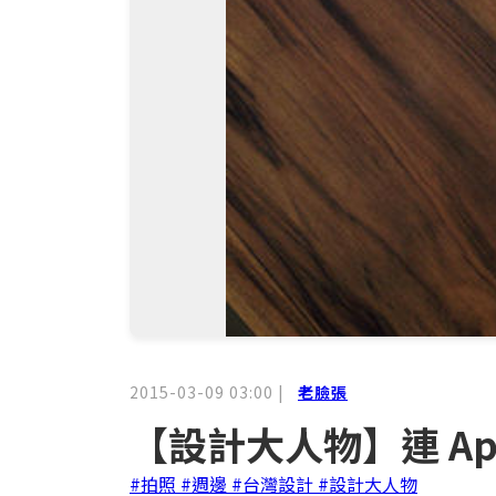
2015-03-09 03:00
|
老臉張
【設計大人物】連 App
#拍照
#週邊
#台灣設計
#設計大人物