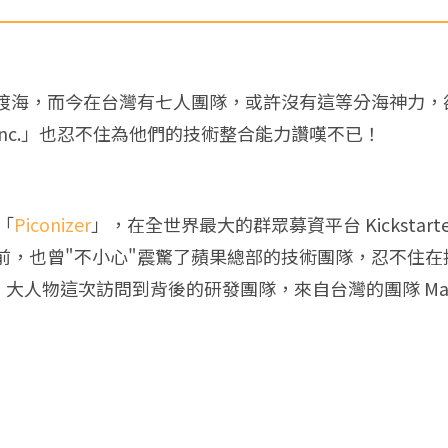
渡海，而今在台灣有七人團隊，或許沒有這等分海神力，
 Inc.」也忍不住為他們的技術整合能力讚嘆不已！
品「
Piconizer
」，在全世界最大的群眾募資平台 Kickstart
也曾"不小心"震驚了蘋果總部的技術團隊，忍不住在技術會議
！」，大人物這次訪問到背後的研發團隊，來自台灣的團隊 M