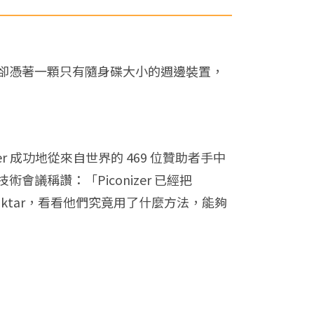
卻憑著一顆只有隨身碟大小的週邊裝置，
er 成功地從來自世界的 469 位贊助者手中
稱讚：「Piconizer 已經把
aktar，看看他們究竟用了什麼方法，能夠