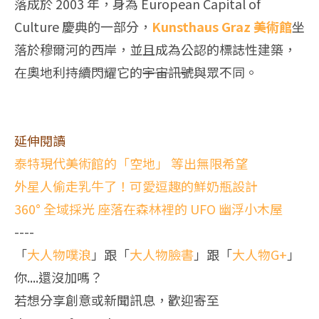
落成於 2003 年，身為 European Capital of
Culture 慶典的一部分，
Kunsthaus Graz 美術館
坐
落於穆爾河的西岸，並且成為公認的標誌性建築，
在奧地利持續閃耀它的
宇宙訊號
與眾不同。
延伸閱讀
泰特現代美術館的「空地」 等出無限希望
外星人偷走乳牛了！可愛逗趣的鮮奶瓶設計
360° 全域採光 座落在森林裡的 UFO 幽浮小木屋
----
「
大人物噗浪
」跟「
大人物臉書
」跟「
大人物G+
」
你....還沒加嗎？
若想分享創意或新聞訊息，歡迎寄至