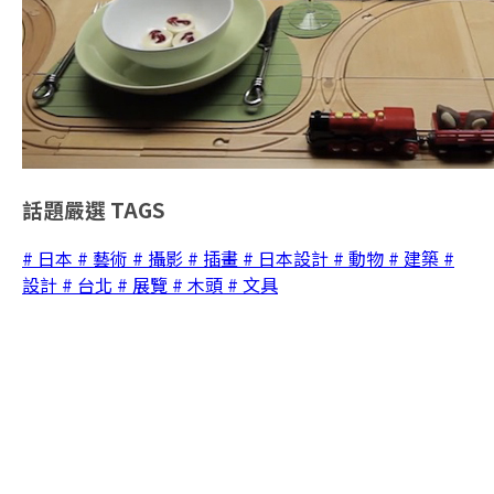
話題嚴選
TAGS
# 日本
# 藝術
# 攝影
# 插畫
# 日本設計
# 動物
# 建築
#
設計
# 台北
# 展覽
# 木頭
# 文具