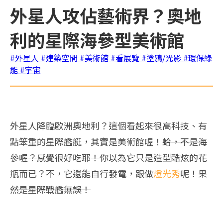
外星人攻佔藝術界？奧地
利的星際海參型美術館
#外星人
#建築空間
#美術館
#看展覽
#塗鴉/光影
#環保綠
能
#宇宙
外星人降臨歐洲奧地利？這個看起來很高科技、有
點笨重的星際艦艇，其實是美術館喔！
蛤，不是海
參喔？感覺很好吃耶！
你以為它只是造型酷炫的花
瓶而已？不，它還能自行發電，跟做
燈光秀
呢！
果
然是星際戰艦無誤！