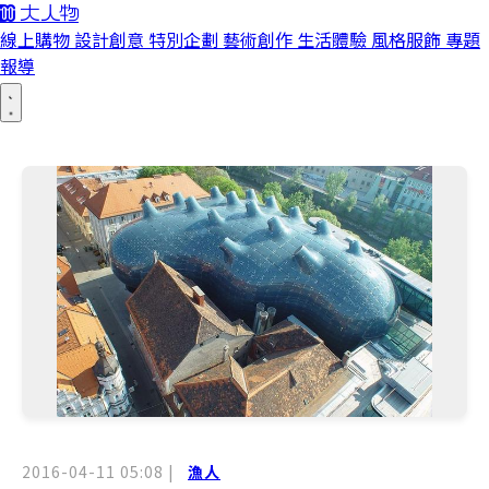
線上購物
設計創意
特別企劃
藝術創作
生活體驗
風格服飾
專題
報導
2016-04-11 05:08
|
漁人