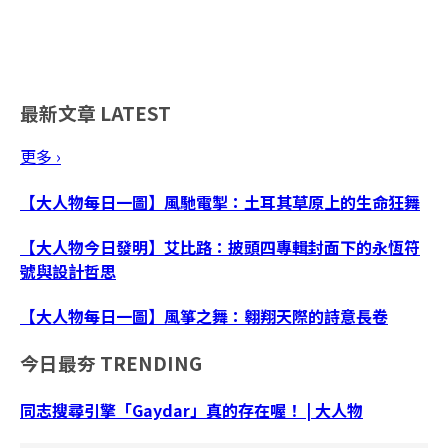
最新文章
LATEST
更多 ›
【大人物每日一圖】風馳電掣：土耳其草原上的生命狂舞
【大人物今日發明】艾比路：披頭四專輯封面下的永恆符
號與設計哲思
【大人物每日一圖】風箏之舞：翱翔天際的詩意長卷
今日最夯
TRENDING
同志搜尋引擎「Gaydar」真的存在喔！ | 大人物