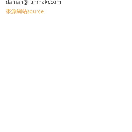
daman@funmakr.com
來源網站source