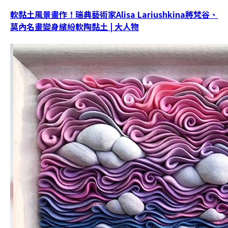
軟黏土風景畫作！瑞典藝術家Alisa Lariushkina將梵谷、
莫內名畫變身繽紛軟陶黏土 | 大人物