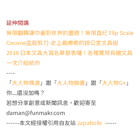
延伸閱讀
無限翻轉讓你量到世界的盡頭！無限直尺 Flip Scale
Cocone盆栽剪刀-史上最療癒的辦公室文具組
2018 日本文具大賞名單發表囉！各種實用有趣文具
一次介紹給你
----
「
大人物噗浪
」跟「
大人物臉書
」跟「
大人物G+
」
你....還沒加嗎？
若想分享創意或新聞訊息，歡迎寄至
daman@funmakr.com
------本文經授權引用自友站
Japaholic
-
-----