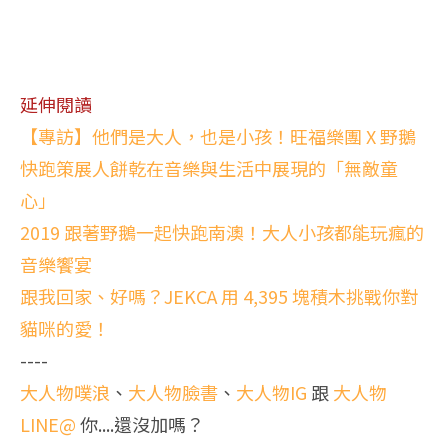
延伸閱讀
【專訪】他們是大人，也是小孩！旺福樂團 X 野鵝
快跑策展人餅乾在音樂與生活中展現的「無敵童
心」
2019 跟著野鵝一起快跑南澳！大人小孩都能玩瘋的
音樂饗宴
跟我回家、好嗎？JEKCA 用 4,395 塊積木挑戰你對
貓咪的愛！
----
大人物噗浪
、
大人物臉書
、
大人物IG
跟
大人物
LINE@
你....還沒加嗎？