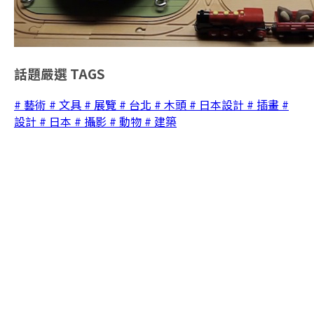
話題嚴選
TAGS
# 藝術
# 文具
# 展覽
# 台北
# 木頭
# 日本設計
# 插畫
#
設計
# 日本
# 攝影
# 動物
# 建築