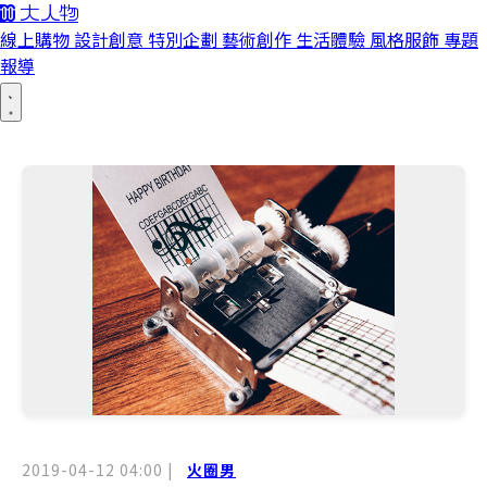
線上購物
設計創意
特別企劃
藝術創作
生活體驗
風格服飾
專題
報導
2019-04-12 04:00
|
火圈男