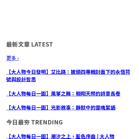
最新文章
LATEST
更多 ›
【大人物今日發明】艾比路：披頭四專輯封面下的永恆符
號與設計哲思
【大人物每日一圖】風箏之舞：翱翔天際的詩意長卷
【大人物每日一圖】光影敘事：靜默中的靈魂絮語
今日最夯
TRENDING
【大人物每日一圖】潮汐之上，藍色序曲 | 大人物