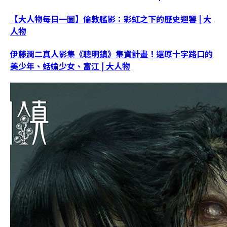
【大人物每日一圖】倫敦艦影：彩虹之下的歷史迴響 | 大
人物
伊藤潤二真人影集《聰明鎮》集資計畫！還原十字路口的
美少年、蛞蝓少女、富江 | 大人物