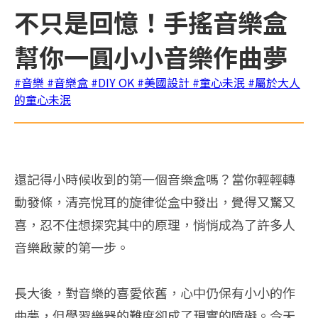
不只是回憶！手搖音樂盒
幫你一圓小小音樂作曲夢
#音樂
#音樂盒
#DIY OK
#美國設計
#童心未泯
#屬於大人
的童心未泯
還記得小時候收到的第一個音樂盒嗎？當你輕輕轉
動發條，清亮悅耳的旋律從盒中發出，覺得又驚又
喜，忍不住想探究其中的原理，悄悄成為了許多人
音樂啟蒙的第一步。
長大後，對音樂的喜愛依舊，心中仍保有小小的作
曲夢，但學習樂器的難度卻成了現實的障礙。今天