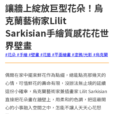
讓牆上綻放巨型花朵！烏
克蘭藝術家Lilit
Sarkisian手繪質感花花世
界壁畫
#花朵
#手繪
#壁畫
#花藝
#平面繪畫
#塗鴉/光影
#烏克蘭
偶爾在家中擺束鮮花作為點綴，總能點亮那幾天的
心情，可惜鮮花的壽命有限，沒辦法無止境的延續
這份小確幸，烏克蘭藝術家兼插畫家 Lilit Sarkisian
直接把花朵畫在牆壁上，用柔和的色調，把這最開
心的小事融入空間之中，怎能不讓人天天心花怒