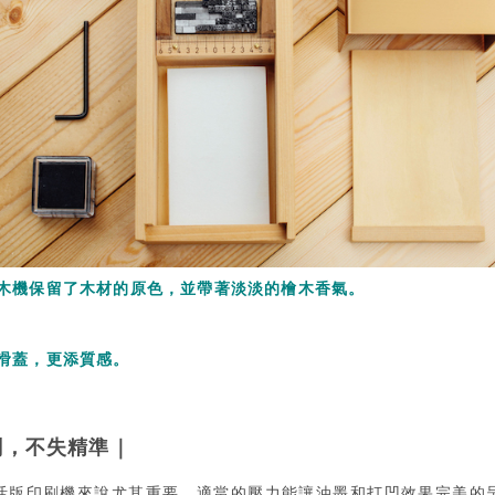
檜木機保留了木材的原色，並帶著淡淡的檜木香氣。
屬滑蓋，更添質感。
刷，不失精準｜
活版印刷機來說尤其重要，適當的壓力能讓油墨和打凹效果完美的