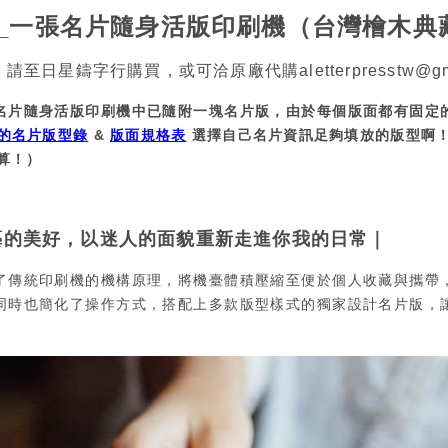
_一張名片隨身活版印刷機（台灣檜木典
，請至日星鑄字行購買，或可洽原廠代購
aletterpresstw@g
名片隨身活版印刷機中已隨附一塊名片版，由於每個版面都有固定
的名片版型錄
&
版面規格表
選擇自己名片資訊足夠填放的版型啊
算！）
藝的美好，以迷人的面貌重新走進你我的日常｜
了傳統印刷機的機構原理，將機臺體積壓縮至便於個人收藏與攜帶
同時也簡化了操作方式，搭配上多款版型樣式的獨家設計名片版，