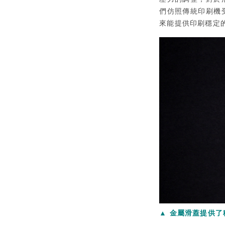
們仿照傳統印刷機
來能提供印刷穩定
▲ 金屬滑蓋提供