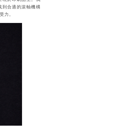
找到合適的滾軸機構
受力。
。