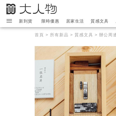
新到貨
限時優惠
居家生活
質感文具
大人物導覽列
首頁
>
所有新品
>
質感文具
>
辦公周