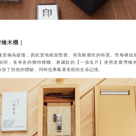
灣檜木機｜
速度極為緩慢，因此質地相當堅硬、有高耐腐性的特質。而每棵紋
相同，各有各的獨特標幟。典藏款的【一張名片】使用老臺灣檜
添加了別致的體驗，同時也乘載著老樹的生命記憶。