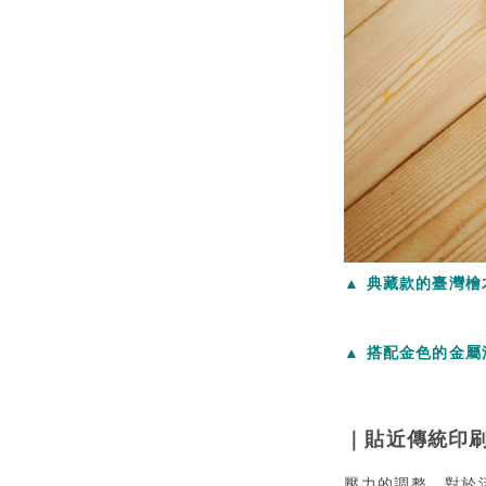
▲ 典藏款的臺灣
▲ 搭配金色的金
｜貼近傳統印
壓力的調整，對於