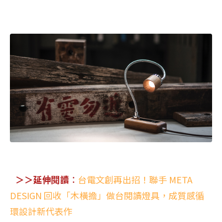
＞＞延伸閱讀
：
台電文創再出招！聯手‭ ‬META
DESIGN‭ ‬回收「木橫擔」做台閱讀燈具，成質感循
環設計新代表作