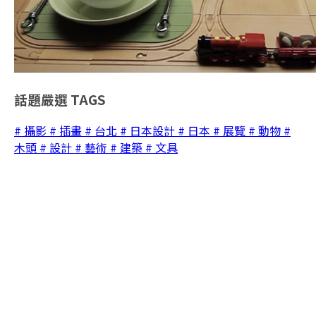
話題嚴選
TAGS
# 攝影
# 插畫
# 台北
# 日本設計
# 日本
# 展覽
# 動物
#
木頭
# 設計
# 藝術
# 建築
# 文具