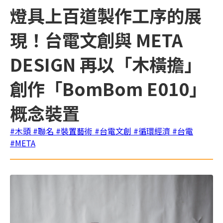
燈具上百道製作工序的展
現！台電文創與 META
DESIGN 再以「木橫擔」
創作「BomBom E010」
概念裝置‭ ‬
#木頭
#聯名
#裝置藝術
#台電文創
#循環經濟
#台電
#‬META