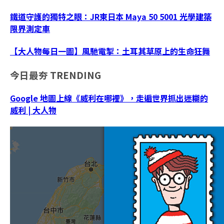
鐵道守護的獨特之眼：JR東日本 Maya 50 5001 光學建築
限界測定車
【大人物每日一圖】風馳電掣：土耳其草原上的生命狂舞
今日最夯
TRENDING
Google 地圖上線《威利在哪裡》，走遍世界抓出迷糊的
威利 | 大人物