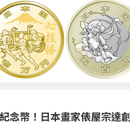
帕運紀念幣！日本畫家俵屋宗達