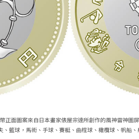
厘，硬幣正面圖案來自日本畫家俵屋宗達所創作的風神雷神
、籃球，馬術、手球、賽艇、曲棍球、橄欖球、帆船、射擊