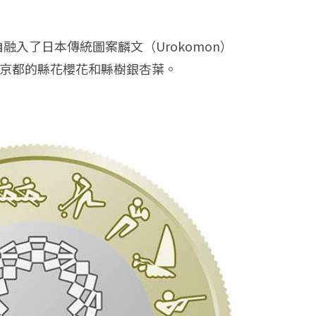
入了日本傳統圖案麟文（Urokomon）
是東京都的縣花櫻花和縣樹銀杏葉。