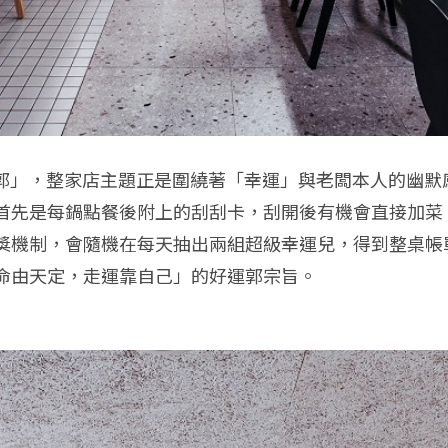
好運郭」，整家店主題正是圍繞著「幸運」與老闆本人的幽默感。
首先是每鍋點餐後附上的刮刮卡，刮開後有機會直接加菜
獎機制，會隨機在每天抽出兩組超級幸運兒，得到整桌帳
命由天定，走運靠自己」的好運郭宗旨。