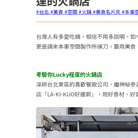
運的火鍋店
#台北
#美食
#空間
#火鍋
#美食名片夾
#本事
台灣人有多愛吃鍋，相信不用多說明，如今
更是請來本事空間製作所操刀，要用美食
考驗你Lucky程度的火鍋店
深耕台北東區的喜歡餐飲公司，繼神秘參酒館
店「LA-KI-KUO好運郭」，用好食材