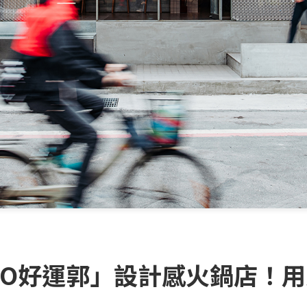
-KUO好運郭」設計感火鍋店