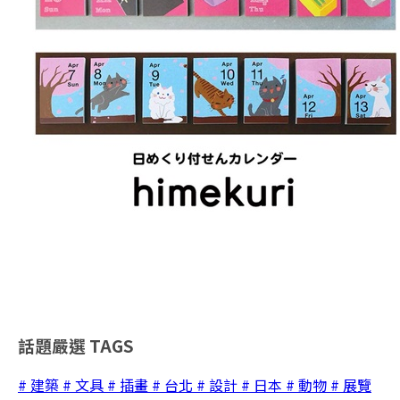
話題嚴選
TAGS
# 建築
# 文具
# 插畫
# 台北
# 設計
# 日本
# 動物
# 展覽