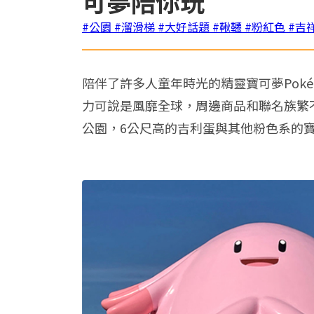
可夢陪你玩
#公園
#溜滑梯
#大好話題
#鞦韆
#粉紅色
#吉
陪伴了許多人童年時光的精靈寶可夢Poké
力可說是風靡全球，周邊商品和聯名族繁
公園，6公尺高的吉利蛋與其他粉色系的