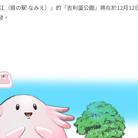
江（道の駅 なみえ）」的「吉利蛋公園」將在於12月1
發。