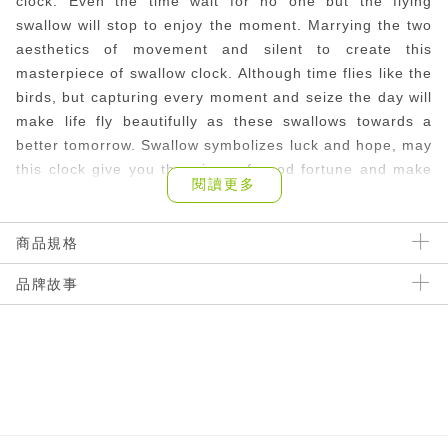
clock. Even the time wait for no one but the flying
swallow will stop to enjoy the moment. Marrying the two
aesthetics of movement and silent to create this
masterpiece of swallow clock. Although time flies like the
birds, but capturing every moment and seize the day will
make life fly beautifully as these swallows towards a
better tomorrow. Swallow symbolizes luck and hope, may
this clock give you the wings of good fortune and make
閱讀更多
you fly up high in life.
使用說明
商品規格
品牌故事