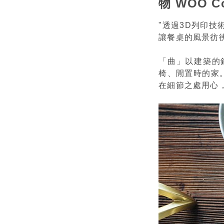
物 WOO C
"透過3D列印
讓餐桌的風景彷
「曲」以建築的
椅、閒置時的家
在細節之處用心