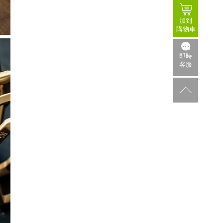
加到
購物車
即時
客服