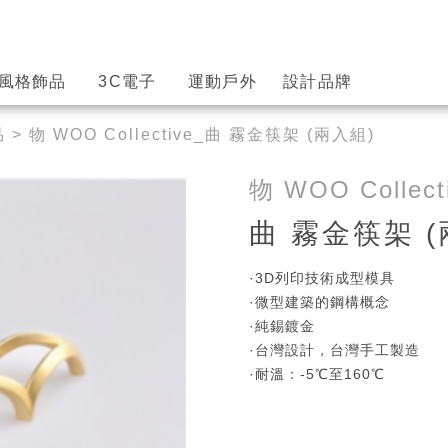
風格飾品
3C電子
運動戶外
設計品牌
品
> 物 WOO Collective_曲 霧金筷架 (兩入組)
物 WOO Collect
曲 霧金筷架 (
·3D列印技術成型模具
·微型建築的鋼構概念
·純錫鍍金
·台灣設計，台灣手工製造
·耐溫：-5℃至160℃