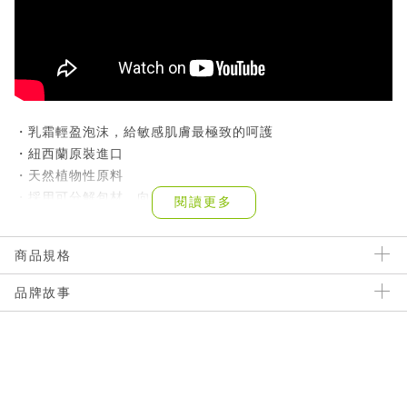
・乳霜輕盈泡沫，給敏感肌膚最極致的呵護
・紐西蘭原裝進口
・天然植物性原料
・採用可分解包材，向瓶瓶罐罐說不
閱讀更多
・不含SLS、矽靈、 合成香精、paraben防腐劑
・全素成分、不進行動物實驗
商品規格
品牌故事