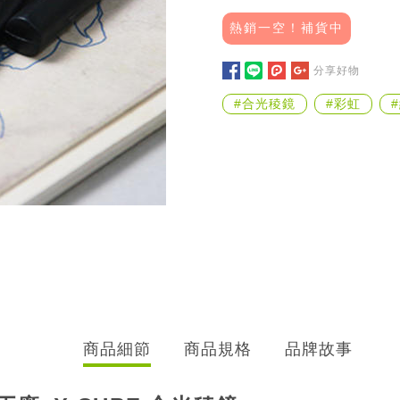
熱銷一空！補貨中
分享好物
#合光稜鏡
#彩虹
商品細節
商品規格
品牌故事