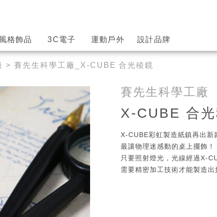
風格飾品
3C電子
運動戶外
設計品牌
邊
> 賽先生科學工廠_X-CUBE 合光稜鏡
賽先生科學工廠
X-CUBE 合
X-CUBE彩虹製造紙鎮再出新
最讓物理迷感動的桌上擺飾！
只要照射燈光，光線經過X-C
需要精密加工技術才能製造出