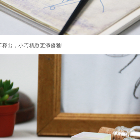
BE釋出，小巧精緻更添優雅!