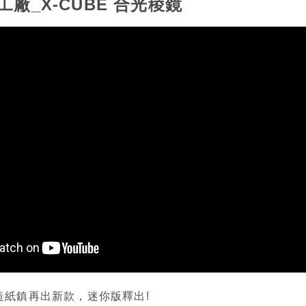
廠_X-CUBE 合光稜鏡
製造紙鎮再出新款，迷你版釋出!