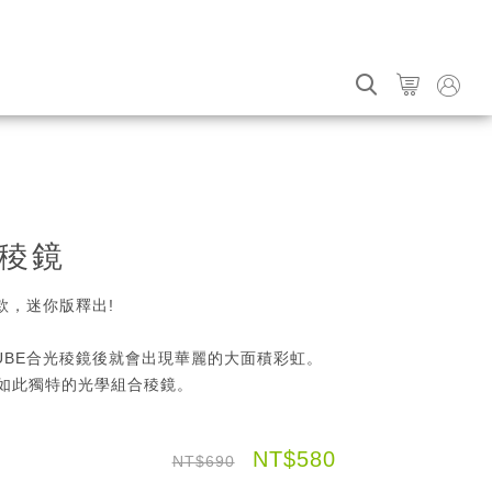
光稜鏡
款，迷你版釋出!
UBE合光稜鏡後就會出現華麗的大面積彩虹。
如此獨特的光學組合稜鏡。
NT$580
NT$690