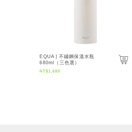
冰河白
夜幕黑
請選擇規格
茶花米
時軌黑
高雅粉
NT$1,680
小計
EQUA | 不鏽鋼保溫水瓶
680ml（三色選）
熱銷一空！補貨中
NT$1,680