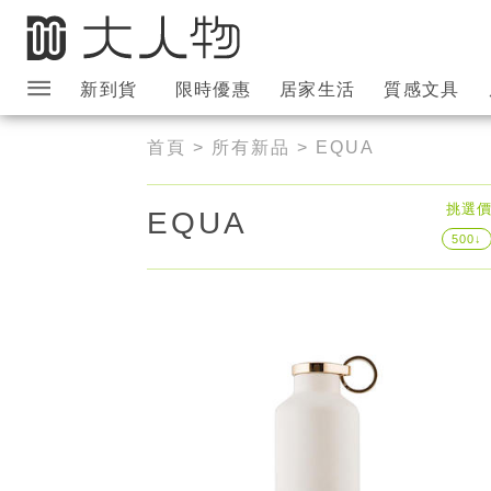
新到貨
限時優惠
居家生活
質感文具
大人物導覽列
首頁
>
所有新品
> EQUA
挑選價
EQUA
500↓
EQUA | 不鏽鋼保溫水瓶
680ml（三色選）