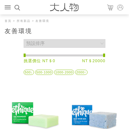
首頁
>
所有新品
> 友善環境
友善環境
挑選價位 NT＄0
NT＄20000
500↓
500-1000
1000-2000
2000↑