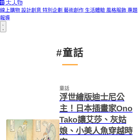
線上購物
設計創意
特別企劃
藝術創作
生活體驗
風格服飾
專題
報導
#童話
童話
浮世繪版迪士尼公
主！日本插畫家Ono
Tako讓艾莎、灰姑
娘、小美人魚穿越時