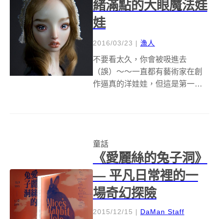
緒滿點的大眼魔法娃
娃
2016/03/23
|
漁人
不要看太久，你會被吸進去
（誤）～～一直都有藝術家在創
作逼真的洋娃娃，但這是第一個
滿溢故事感的優雅娃娃，用眼
神、表情就訴說了婉約淒美的傷
心過往，宛如妖精的她們有個名
字叫 Enchanted Dolls 魔法娃娃。
童話
藝術家 Marina Byc...
《愛麗絲的兔子洞》
— 平凡日常裡的一
場奇幻探險
2015/12/15
|
DaMan Staff