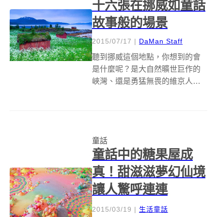
十六張在挪威如童話
故事般的場景
2015/07/17
|
DaMan Staff
聽到挪威這個地點，你想到的會
是什麼呢？是大自然曠世巨作的
峽灣、還是勇猛無畏的維京人
呢？下面是十六張來自挪威的風
景圖，不一樣的是，一看到這些
照片，彷彿是走入了童話故事
般，看見的也許是隱藏在森林深
童話
幽處、陡峭高山山腳下、或是和
童話中的糖果屋成
大自然合為一體的古老...
真！甜滋滋夢幻仙境
讓人驚呼連連
2015/03/19
|
生活童話