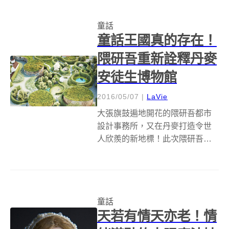
存在，不過它確實「遠在天
邊」，其位於鬱金香薰陶的國家
童話
──荷蘭。 I...
童話王國真的存在！
隈研吾重新詮釋丹麥
安徒生博物館
2016/05/07
|
LaVie
大張旗鼓遍地開花的隈研吾都市
設計事務所，又在丹麥打造令世
人欣羨的新地標！此次隈研吾打
敗多家知名設計公司如 Barozzi
Veiga、Snohetta、BIG 等獲得替
丹麥第三大城市 Odense 設計
「安徒生博物館」的設計權。 童
童話
話大師安...
天若有情天亦老！情