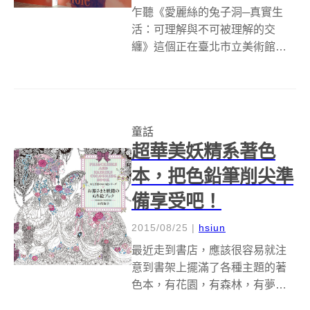
乍聽《愛麗絲的兔子洞─真實生
活：可理解與不可被理解的交
纏》這個正在臺北市立美術館進
行中的展覽，實在讓人很難不聯
想到「愛麗絲夢遊仙境」這部由
英國作家路易斯•卡羅（Lewis
Carroll）所著的經典童話故事。
童話
今年適逢這部經典童話出版150...
超華美妖精系著色
本，把色鉛筆削尖準
備享受吧！
2015/08/25
|
hsiun
最近走到書店，應該很容易就注
意到書架上擺滿了各種主題的著
色本，有花園，有森林，有夢遊
仙境，有品味巴黎，吸引許多平