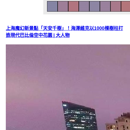
上海魔幻新景點「天安千樹」！海澤維克以1000棵樹柱打
造現代巴比倫空中花園 | 大人物