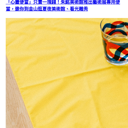
「心靈便當」只賣一塊錢！朱銘美術館推出藝術展專用便
當，邀你到金山逛夏夜美術館、看光雕秀