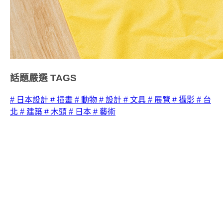
話題嚴選
TAGS
# 日本設計
# 插畫
# 動物
# 設計
# 文具
# 展覽
# 攝影
# 台
北
# 建築
# 木頭
# 日本
# 藝術