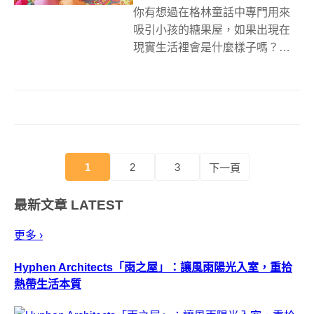
你有想過在格林童話中專門用來
吸引小孩的糖果屋，如果出現在
現實生活裡會是什麼樣子嗎？喜
愛吃糖的澳洲藝術家Tanya
Schultz，將吃糖這件事提升到了
另一個境界，她利用了數以千計
的糖果，搭配上百公斤的細砂
糖、泡沫膠、亮粉、顏料及許多
色彩繽紛...
1
2
3
下一頁
最新文章
LATEST
更多 ›
Hyphen Architects「雨之屋」：讓風雨陽光入室，重拾
熱帶生活本質