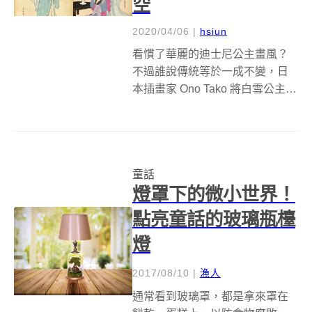
空
2020/04/06
|
hsiun
看慣了華麗的迪士尼公主畫風？
不過誰說傳統等於一成不變，日
本插畫家 Ono Tako 將白雪公主、
灰姑娘、小美人魚等迪士尼卡通
中的經典人物，加入日本浮世繪
的繪畫技巧，不管從哪個角度
看，都讓人耳目一新！浮世繪是
童話
日本傳統繪畫藝術，從字面上就
燈罩下的微小世界！
是「浮...
點亮童話的玻璃瓶檯
燈
2017/08/10
|
漁人
通常看到玻璃罩，都是拿來罩在