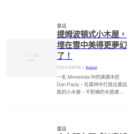
時壓力不小的上班族，買來當成
紓壓的管道。是說......心無旁騖的
把著色本中的每一片空白，添上
童話
色彩，真的帶有某種神奇的治癒
提姆波頓式小木屋，
功效，...
埋在雪中美得更夢幻
了！
2015/08/06
|
hsiun
一名 Minnesota 州的美國木匠
Dan Pauly，在森林中打造出童話
般的小木屋，不對稱的木造建築
和傾斜的長屋頂，搭配上刻意歪
斜的煙囪，一旁還有開滿小花的
花園點綴，以及冒著熱氣的桑拿
房，能住在這裡，應該真的就像
童話
童話故事的結局一樣，從...