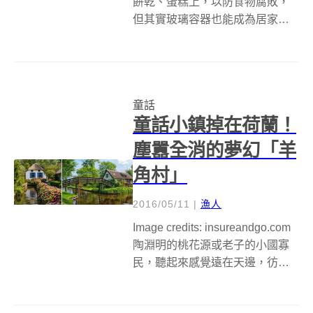
餅乾、蛋糕上，以防食物腐敗，
但其實玻璃容器也能成為居家擺
設的一員，畢竟不是每個人都可
以擁有一堆古董跟名畫來裝飾居
家環境。來自英國的玻璃罐檯
燈，就將童話故事縮小到瓶中，
童話
無論白天晚上都能放出夢幻的光
童話小鎮掉在荷蘭！
芒。 設計師 Nu...
塵囂全消的夢幻「羊
角村」
2016/05/11
|
漁人
Image credits: insureandgo.com
陶淵明的桃花源或老子的小國寡
民，聽起來感覺遠在天邊，彷彿
是童話故事中才會出現的國度，
但在現實世界，真的有一方夢幻