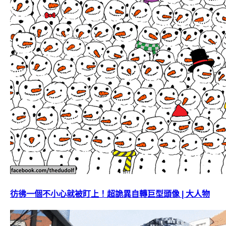
彷彿一個不小心就被盯上！超詭異自轉巨型頭像 | 大人物