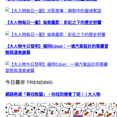
【大人物每日一圖】倫敦艦影：彩虹之下的歷史迴響
【大人物今日發明】福特Edsel：一場汽車設計的華麗冒
險與淒美謝幕
今日最夯
TRENDING
網路熱潮「尋找熊貓」，你找到幾隻了呢！ | 大人物