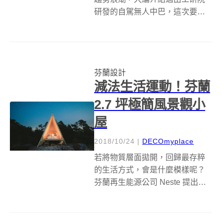
研發的自駕無人中巴，這次要介
紹的是由 MUJI 參與設計的自駕小
巴 GACHA。沒錯！就是賣文具、
日常生活用品的那個無印良品，
他們跨足自駕產業啦！ 日本無印
芬蘭設計
良品 MUJI 和芬蘭 Se...
減法生活運動！芬蘭
2.7 坪極簡風景觀小
屋
2018/10/24
|
DECOmyplace
若將物質層面拋開，回歸最存粹
的生活方式，會是什麼模樣呢？
芬蘭再生能源公司 Neste 提出
Zero Island 計劃，邀請 Robin
Falck 設計綠能小屋，展開零破
壞、零浪費、低排碳生活體驗。