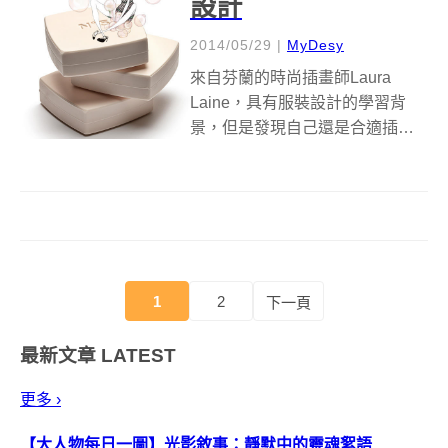
設計
2014/05/29
|
MyDesy
來自芬蘭的時尚插畫師Laura
Laine，具有服裝設計的學習背
景，但是發現自己還是合適插畫
創作。於是她結合了這兩種背
景，開始做時尚插畫設計。出自
Laine之手的角色好似都被賦予靈
魂般有生命力。這些角色雖然是
被創作出來的，也許沒有符合真
實樣...
1
2
下一頁
最新文章
LATEST
更多 ›
【大人物每日一圖】光影敘事：靜默中的靈魂絮語