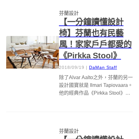
小宅寧靜地佇立於優美海灣旁，
芬蘭設計
特意建構...
【一分鐘讀懂設計
椅】芬蘭也有民藝
風！家家戶戶都愛的
《Pirkka Stool》
2018/09/19
|
DaMan Staff
除了Alvar Aalto之外，芬蘭的另一
設計國寶就是 Ilmari Tapiovaara。
他的經典作品《Pirkka Stool》幾
乎可說是超過設計師本人的名
聲。究竟這張「椅比人紅」的咖
啡豆凳有什麼獨特之處？快來一
起看看吧！ 你可能不知道...
芬蘭設計