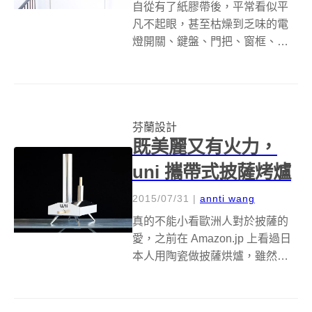
自從有了紙膠帶後，平常看似平
凡不起眼，甚至枯燥到乏味的電
燈開關、鍵盤、門把、窗框、收
納用的瓶瓶罐罐甚至抽屜箱子，
突然變成發揮生活創意的最佳場
所，好像開創意趴一樣，怎麼貼
怎麼繽紛歡樂。最近芬蘭設計品
芬蘭設計
牌Made of Sundays，推出了以
既美麗又有火力，
環...
uni 攜帶式披薩烤爐
2015/07/31
|
annti wang
真的不能小看歐洲人對於披薩的
愛，之前在 Amazon.jp 上看過日
本人用陶瓷做披薩烘爐，雖然溫
度能衝到攝氏 300 度，但是因為
火源來自瓦斯爐，所以就口感上
來說硬是少了關鍵的「木頭香