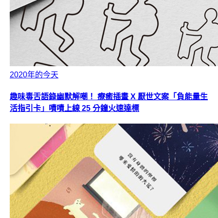
2020年的今天
趣味毒舌語錄幽默解嘲！ 療癒插畫 X 厭世文案「負能量生
活指引卡」嘖嘖上線 25 分鐘火速達標