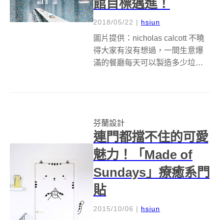
館目標邁進！
2018/05/22
|
hsiun
圖片提供：nicholas calcott 不曉
得大家有沒有想過，一間生意爆
滿的餐廳每天可以製造多少垃
圾？答案是平均每周大約一噸，
是不是很驚人的數字呢？正因為
如此，非營利組織 Finnish
Cultural Institute in Ne...
芬蘭設計
連門都擋不住的可愛
魅力！「Made of
Sundays」療癒系門
貼
2015/10/06
|
hsiun