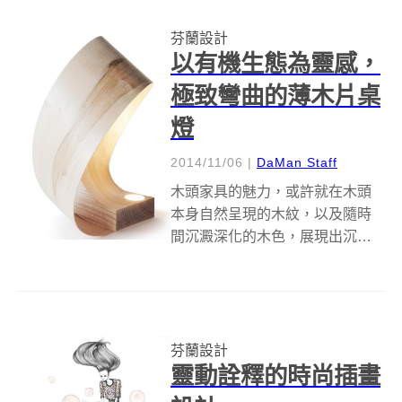
氣」，而來自芬蘭的設計師
芬蘭設計
Kristian Tapani...
以有機生態為靈感，
極致彎曲的薄木片桌
燈
2014/11/06
|
DaMan Staff
木頭家具的魅力，或許就在木頭
本身自然呈現的木紋，以及隨時
間沉澱深化的木色，展現出沉穩
氣質，卻又帶點與歲月同步進
化、不斷改變的特殊風格。芬蘭
家具設 計製造公司Nikari與全球五
間大學所合作的「5 Studies for
Nature」計劃，...
芬蘭設計
靈動詮釋的時尚插畫