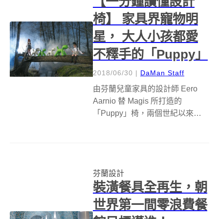
【一分鐘讀懂設計
椅】 家具界寵物明
星， 大人小孩都愛
不釋手的「Puppy」
2018/06/30
|
DaMan Staff
由芬蘭兒童家具的設計師 Eero
Aarnio 替 Magis 所打造的
「Puppy」椅，兩個世紀以來，不
只小朋友喜愛，大人也為之瘋
狂。(Photo Credit: Magis) 鮮明的
色彩、圓潤可愛一見難忘的小狗
造型，每每輕易擄獲大人與孩...
芬蘭設計
裝潢餐具全再生，朝
世界第一間零浪費餐