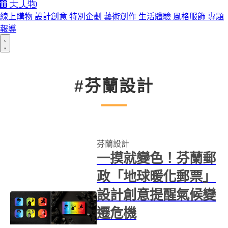
線上購物
設計創意
特別企劃
藝術創作
生活體驗
風格服飾
專題
報導
#芬蘭設計
芬蘭設計
一摸就變色！芬蘭郵
政「地球暖化郵票」
設計創意提醒氣候變
遷危機