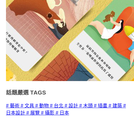
話題嚴選
TAGS
# 藝術
# 文具
# 動物
# 台北
# 設計
# 木頭
# 插畫
# 建築
#
日本設計
# 展覽
# 攝影
# 日本