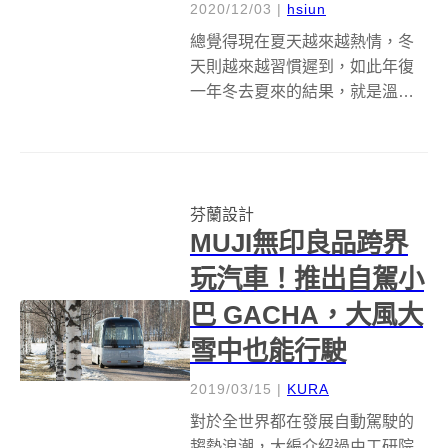
2020/12/03
|
hsiun
總覺得現在夏天越來越熱情，冬
天則越來越習慣遲到，如此年復
一年冬去夏來的結果，就是溫室
效應與極端氣候不再只是假設語
氣下的未來式，而是實實在在的
現在進行式。位於北歐的芬蘭，
多島嶼、多湖泊的地理特色，註
芬蘭設計
定了其受到全球暖化的影響更
MUJI無印良品跨界
大，也因此，芬蘭郵...
玩汽車！推出自駕小
巴 GACHA，大風大
雪中也能行駛
2019/03/15
|
KURA
對於全世界都在發展自動駕駛的
趨勢浪潮，大編介紹過由工研院