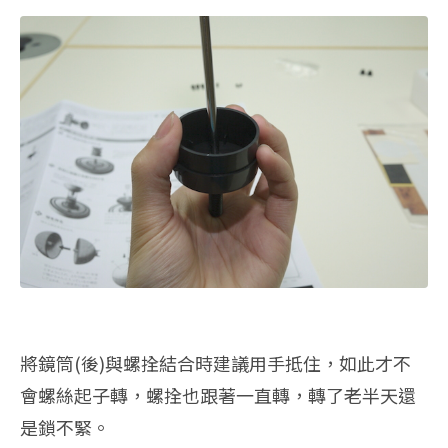
將鏡筒(後)與螺拴結合時建議用手抵住，如此才不
會螺絲起子轉，螺拴也跟著一直轉，轉了老半天還
是鎖不緊。