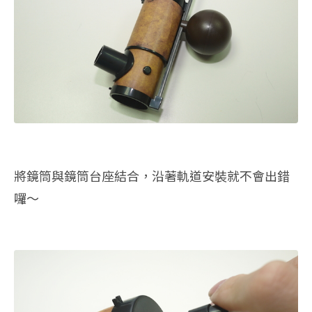
將鏡筒與鏡筒台座結合，沿著軌道安裝就不會出錯
囉～