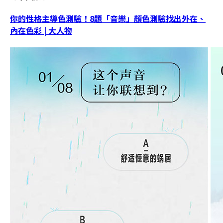
你的性格主導色測驗！8題「音樂」顏色測驗找出外在、
內在色彩 | 大人物