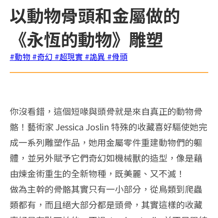
以動物骨頭和金屬做的
《永恆的動物》雕塑
#動物
#奇幻
#超現實
#詭異
#骨頭
你沒看錯，這個短喙與頭骨就是來自真正的動物骨
骼！藝術家 Jessica Joslin 特殊的收藏喜好驅使她完
成一系列雕塑作品，她用金屬零件重建動物們的軀
體，並另外賦予它們奇幻如機械獸的造型，像是藉
由煉金術重生的全新物種，既美麗、又不滅！
做為主幹的骨骼其實只有一小部分，從鳥類到爬蟲
類都有，而且絕大部分都是頭骨，其實這樣的收藏