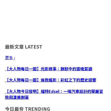
最新文章
LATEST
更多 ›
【大人物每日一圖】光影敘事：靜默中的靈魂絮語
【大人物每日一圖】倫敦艦影：彩虹之下的歷史迴響
【大人物今日發明】福特Edsel：一場汽車設計的華麗冒
險與淒美謝幕
今日最夯
TRENDING