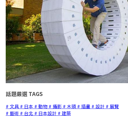
話題嚴選
TAGS
# 文具
# 日本
# 動物
# 攝影
# 木頭
# 插畫
# 設計
# 展覽
# 藝術
# 台北
# 日本設計
# 建築