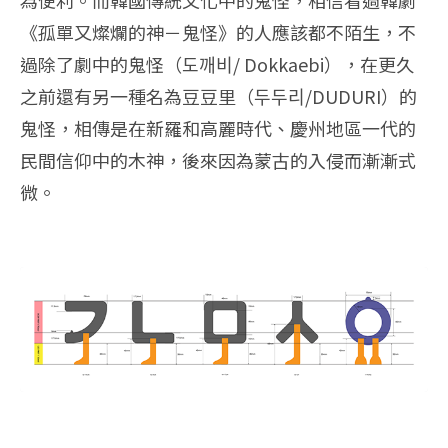
為便利。而韓國傳統文化中的鬼怪，相信看過韓劇
《孤單又燦爛的神－鬼怪》的人應該都不陌生，不
過除了劇中的鬼怪（도깨비/ Dokkaebi），在更久
之前還有另一種名為豆豆里（두두리/DUDURI）的
鬼怪，相傳是在新羅和高麗時代、慶州地區一代的
民間信仰中的木神，後來因為蒙古的入侵而漸漸式
微。