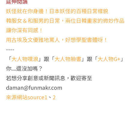
延伸閱讀
妖怪就在你身邊！日本妖怪的百種日常樣貌
韓服女＆和服男的日常，兩位日韓畫家的微妙作品
讓你深有同感！
用古埃及文優雅地罵人，好想學聖書體呀！
----
「
大人物噗浪
」跟「
大人物臉書
」跟「
大人物G+
」
你....還沒加嗎？
若想分享創意或新聞訊息，歡迎寄至
daman@funmakr.com
來源網站source1
、
2