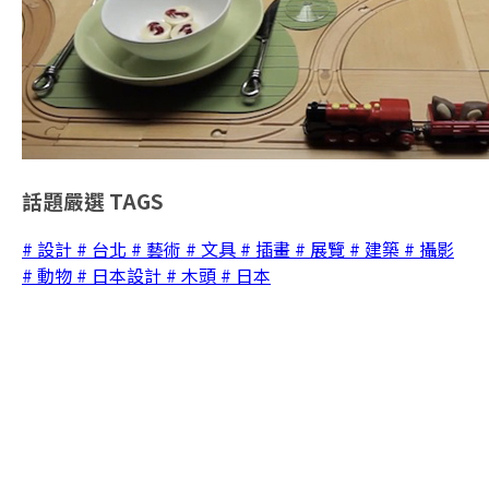
話題嚴選
TAGS
# 設計
# 台北
# 藝術
# 文具
# 插畫
# 展覽
# 建築
# 攝影
# 動物
# 日本設計
# 木頭
# 日本