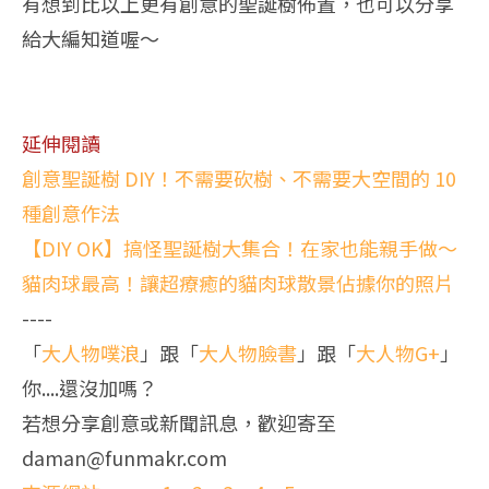
有想到比以上更有創意的聖誕樹佈置，也可以分享
給大編知道喔～
延伸閱讀
創意聖誕樹 DIY！不需要砍樹、不需要大空間的 10
種創意作法
【DIY OK】搞怪聖誕樹大集合！在家也能親手做～
貓肉球最高！讓超療癒的貓肉球散景佔據你的照片
----
「
大人物噗浪
」跟「
大人物臉書
」跟「
大人物G+
」
你....還沒加嗎？
若想分享創意或新聞訊息，歡迎寄至
daman@funmakr.com