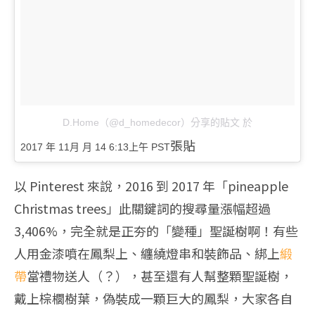
D.Home（@d_homedecor）分享的貼文
於
張貼
2017 年 11月 月 14 6:13上午 PST
以 Pinterest 來說，2016 到 2017 年「pineapple
Christmas trees」此關鍵詞的搜尋量漲幅超過
3,406%，完全就是正夯的「變種」聖誕樹啊！有些
人用金漆噴在鳳梨上、纏繞燈串和裝飾品、綁上
緞
帶
當禮物送人（？），甚至還有人幫整顆聖誕樹，
戴上棕櫚樹葉，偽裝成一顆巨大的鳳梨，大家各自