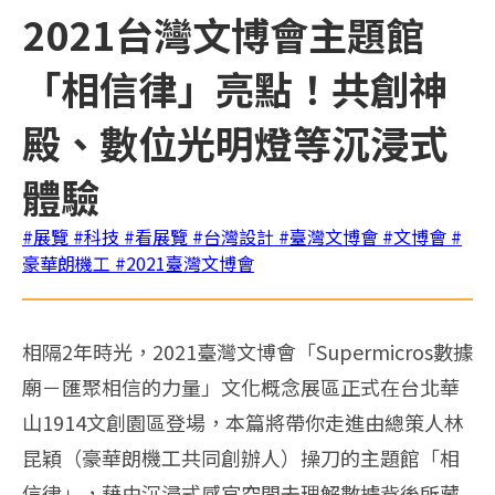
2021台灣文博會主題館
「相信律」亮點！共創神
殿、數位光明燈等沉浸式
體驗
#展覽
#科技
#看展覽
#台灣設計
#臺灣文博會
#文博會
#
豪華朗機工
#2021臺灣文博會
相隔2年時光，2021臺灣文博會「Supermicros數據
廟－匯聚相信的力量」文化概念展區正式在台北華
山1914文創園區登場，本篇將帶你走進由總策人林
昆穎（豪華朗機工共同創辦人）操刀的主題館「相
信律」，藉由沉浸式感官空間去理解數據背後所藏