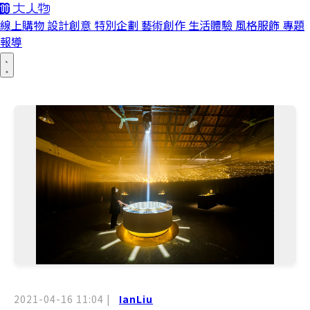
線上購物
設計創意
特別企劃
藝術創作
生活體驗
風格服飾
專題
報導
2021-04-16 11:04
|
IanLiu