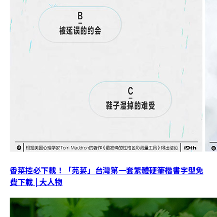
香菜控必下載！「芫荽」台灣第一套繁體硬筆楷書字型免
費下載 | 大人物