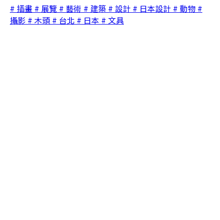
# 插畫
# 展覽
# 藝術
# 建築
# 設計
# 日本設計
# 動物
#
攝影
# 木頭
# 台北
# 日本
# 文具