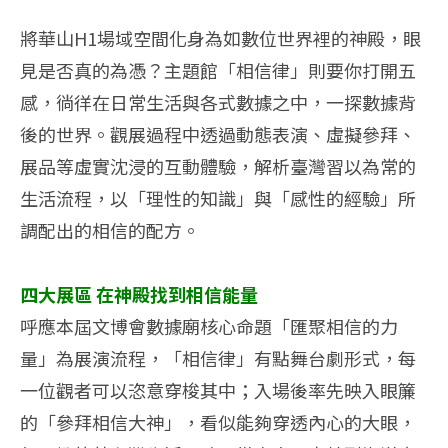
將華山H1場域空間化身為如數位世界裡的神殿，眼
見是否真的為憑？主題館「相信律」則要你打開五
感，徜徉在日常生活與各式數據之中，一探數據背
後的世界。觀展過程中透過動態表演、虛擬參拜、
展品等虛實沈浸的互動體驗，解析臺灣習以為常的
生活流程，以「理性的知識」與「感性的經驗」所
調配出的相信的配方。
四大展區 在神殿找到相信能量
呼應本屆文博會數據廟核心命題「匯聚相信的力
量」為展演流程，「相信律」有點舞台劇形式，每
一位觀者可以恣意穿梭其中；入場後率先映入眼簾
的「參拜相信大神」，看似能夠穿透內心的大眼，