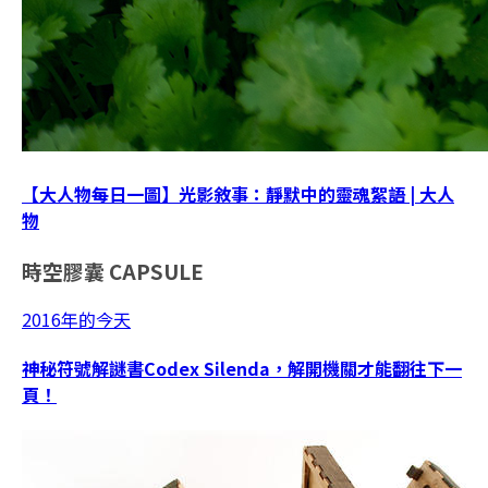
【大人物每日一圖】光影敘事：靜默中的靈魂絮語 | 大人
物
時空膠囊
CAPSULE
2016年的今天
神秘符號解謎書Codex Silenda，解開機關才能翻往下一
頁！