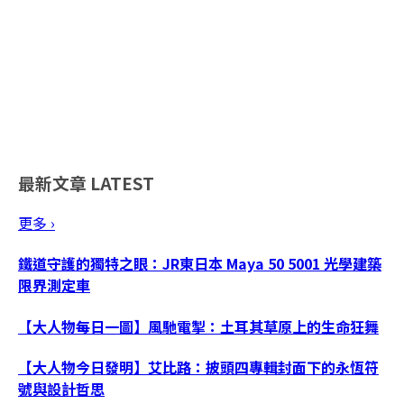
最新文章
LATEST
更多 ›
鐵道守護的獨特之眼：JR東日本 Maya 50 5001 光學建築
限界測定車
【大人物每日一圖】風馳電掣：土耳其草原上的生命狂舞
【大人物今日發明】艾比路：披頭四專輯封面下的永恆符
號與設計哲思