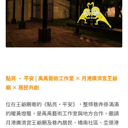
點亮 · 平安 | 禹禹藝術工作室 × 月港廣濟宮王爺
廟 × 居民共創
位在王爺廟巷的《點亮‧平安》，整條巷弄掛滿滿
的暖黃燈籠，是禹禹藝術工作室與地方合作，邀請
月港廣濟宮王爺廟及巷內居民、橋南社區、坔頭港