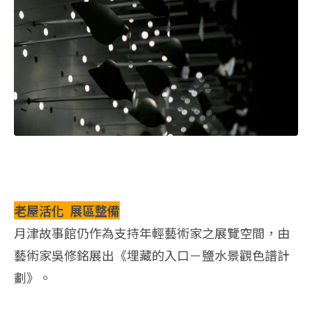
老屋活化 展區整備
月津故事館仍作為支持年輕藝術家之展覽空間，由
藝術家吳修銘展出《埋藏的入口－鹽水景觀色譜計
劃》。