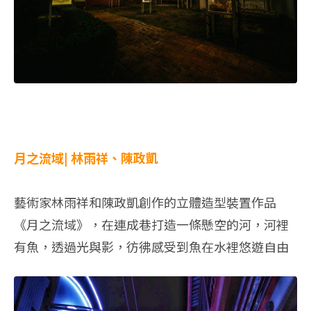
月之流域| 林雨祥、陳政凱
藝術家林雨祥和陳政凱創作的立體造型裝置作品
《月之流域》，在連成巷打造一條懸空的河，河裡
有魚，透過光與影，彷彿感受到魚在水裡悠遊自由