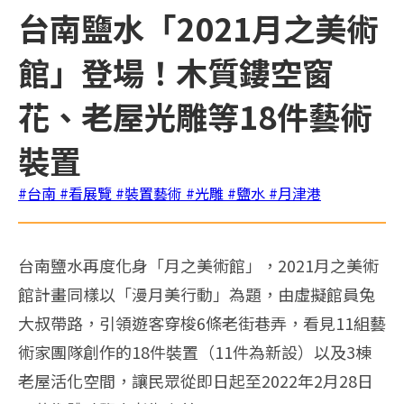
台南鹽水「2021月之美術
館」登場！木質鏤空窗
花、老屋光雕等18件藝術
裝置
#台南
#看展覽
#裝置藝術
#光雕
#鹽水
#月津港
台南鹽水再度化身「月之美術館」，2021月之美術
館計畫同樣以「漫月美行動」為題，由虛擬館員兔
大叔帶路，引領遊客穿梭6條老街巷弄，看見11組藝
術家團隊創作的18件裝置（11件為新設）以及3棟
老屋活化空間，讓民眾從即日起至2022年2月28日