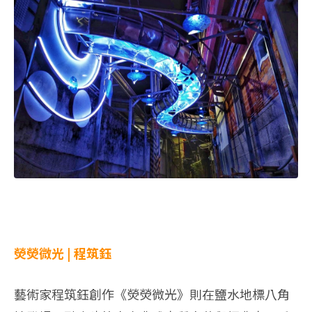
熒熒微光 | 程筑鈺
藝術家程筑鈺創作《熒熒微光》則在鹽水地標八角