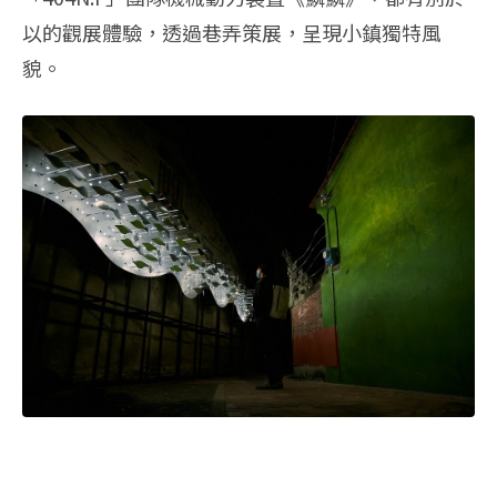
以的觀展體驗，透過巷弄策展，呈現小鎮獨特風
貌。