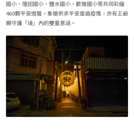
國小、隆田國小、鹽水國小、歡雅國小等共同彩繪
460顆平安燈籠，象徵祈求平安度過疫情，亦有王爺
廟守護「境」內的雙重意涵。