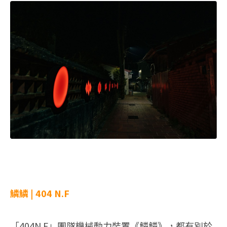
鱗鱗 | 404 N.F
「404N.F」團隊機械動力裝置《鱗鱗》，都有別於