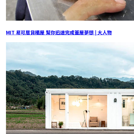
MIT 易可居貨櫃屋 幫你迅速完成蓋屋夢想 | 大人物