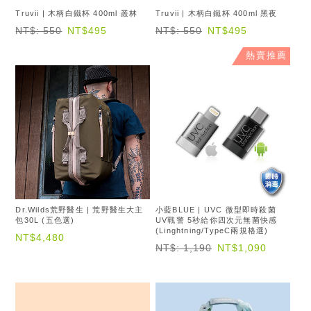
Truvii | 木柄白鐵杯 400ml 叢林
Truvii | 木柄白鐵杯 400ml 黑夜
NT$: 550
NT$495
NT$: 550
NT$495
熱賣推薦
Dr.Wilds荒野醫生 | 荒野醫生大主
小藍BLUE | UVC 微型即時殺菌
包30L (五色選)
UV戰警 5秒給你四次元無菌快感
(Linghtning/TypeC兩規格選)
NT$4,480
NT$: 1,190
NT$1,090