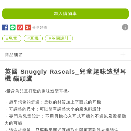
加入購物車
分享好物
#兒童
#耳機
#英國設計
商品細節
英國 Snuggly Rascals_兒童趣味造型耳
機 貓頭鷹
-量身為兒童打造的趣味造型耳機-
・超乎想像的舒適：柔軟的材質加上平面式的耳機
・可調整的尺寸：可以簡單調整大小的魔鬼氈設計
・專門為兒童設計：不用再擔心入耳式耳機的不適以及毀損聽
力的可能
・清洗超簡單：只要將平面式耳機取出即可丟到洗衣機清洗