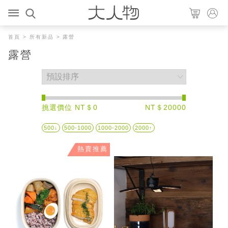
首頁
>
所有新品
> 露營
露營
挑選價位 NT＄0
NT＄20000
500↓
500-1000
1000-2000
2000↑
熱賣推薦