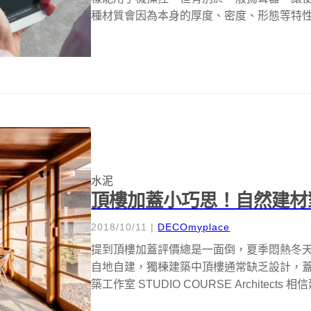
種材質會因為本身的厚度、密度、形態等特性，
水泥
頂樓加蓋小巧思！自然建材
2018/10/11
|
DECOmyplace
提到頂樓加蓋評價總是一面倒，夏季悶熱冬
自地自建，獨棟建築中頂樓通常缺乏設計，
築工作室 STUDIO COURSE Architects 