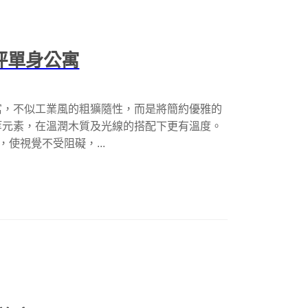
 坪單身公寓
的這處公寓，不似工業風的粗獷隨性，而是將簡約優雅的
等元素，在溫潤木質及光線的搭配下更有溫度。
，使視覺不受阻礙，...