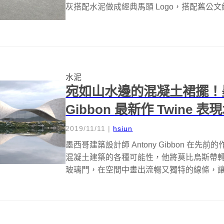
灰搭配水泥做成經典馬頭 Logo，搭配舊公文
水泥
宛如山水邊的混凝土裙擺！墨西
Gibbon 最新作 Twine
2019/11/11
|
hsiun
墨西哥建築設計師 Antony Gibbon 在先前
混凝土建築的各種可能性，他將莫比烏斯帶
玻璃門，在空間中畫出流暢又獨特的線條，讓人