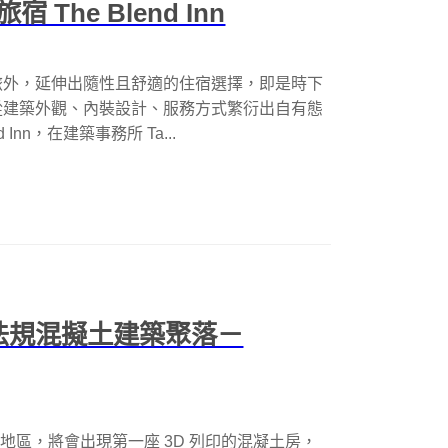
he Blend Inn
旅外，延伸出隨性且舒適的住宿選擇，即是時下
從建築外觀、內裝設計、服務方式繁衍出自有態
Inn，在建築事務所 Ta...
合法規混擬土建築聚落－
oven 地區，將會出現第一座 3D 列印的混凝土房，