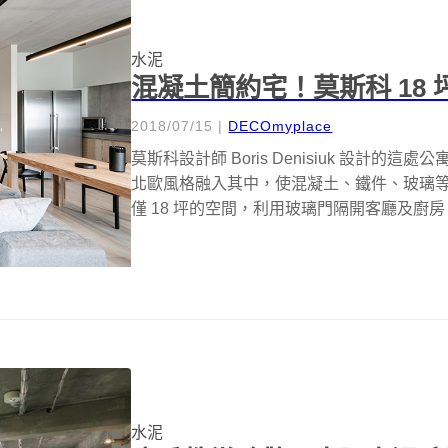
水泥
混凝土簡約宅！莫斯科 18
2018/07/15
|
DECOmyplace
莫斯科設計師 Boris Denisiuk 設計
北歐風格融入其中，使混凝土、鐵件、玻璃
僅 18 坪的空間，利用玻璃門隔開客廳及廚房
水泥