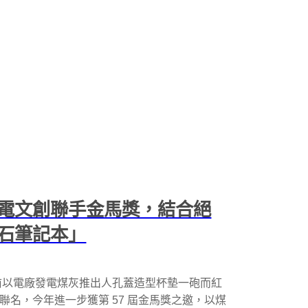
電文創聯手金馬獎，結合絕
石筆記本」
前以電廠發電煤灰推出人孔蓋造型杯墊一砲而紅
展聯名，今年進一步獲第 57 屆金馬獎之邀，以煤