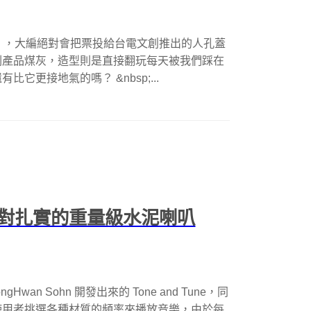
氣」，大編絕對會把票投給台電文創推出的人孔蓋
副產品煤灰，造型則是直接翻玩每天被我們踩在
更接地氣的嗎？ &nbsp;...
對扎實的重量級水泥喇叭
an Sohn 開發出來的 Tone and Tune，同
使用者挑選各種材質的頻率來播放音樂，由於每