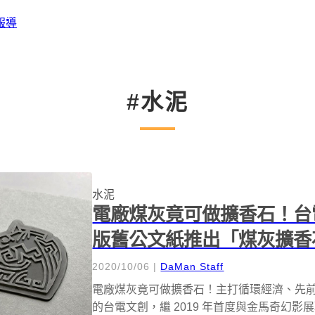
報導
#水泥
水泥
電廠煤灰竟可做擴香石！台
版舊公文紙推出「煤灰擴香
2020/10/06
|
DaMan Staff
電廠煤灰竟可做擴香石！主打循環經濟、先
的台電文創，繼 2019 年首度與金馬奇幻影