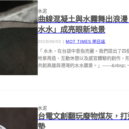
水泥
曲線混凝土與水霧舞出浪漫
水水」成亮眼新地景
2019/06/02
|
MOT TIMES 明日誌
「 水水，在台語中意指亮麗。我們提出了四
地景再造、互動休憩以及感官體驗的創作，
共創高雄與港灣的水水願景。」——&nbsp; 
水泥
台電文創翻玩廢物煤灰，打
墊