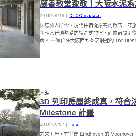
廊香教堂致敬！大阪水泥系旅宿 T
2018/06/16
|
DECOmyplace
因應旅人所需，現代住宿從原有的飯店、商
年輕人普遍熱愛的複合式旅宿，而旅宿間更
度。 一如位在大阪西九条駅附近的 The Blend 
水泥
3D 列印房屋終成真，符
Milestone 計畫
2018/06/07
|
hsiun
未來五年，在荷蘭 Eindhoven 的 Meerh