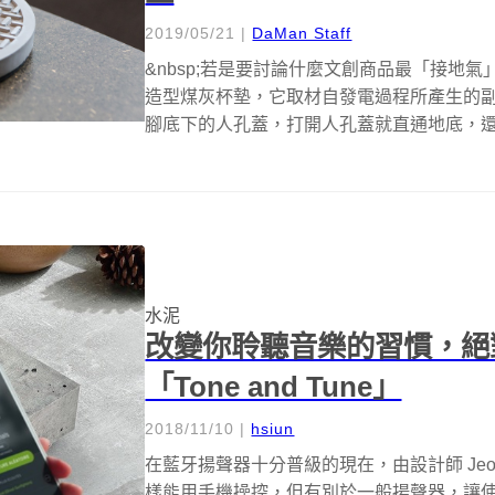
2019/05/21
|
DaMan Staff
&nbsp;若是要討論什麼文創商品最「接地
造型煤灰杯墊，它取材自發電過程所產生的
腳底下的人孔蓋，打開人孔蓋就直通地底，還有比它
水泥
改變你聆聽音樂的習慣，絕
「Tone and Tune」
2018/11/10
|
hsiun
在藍牙揚聲器十分普級的現在，由設計師 JeongHw
樣能用手機操控，但有別於一般揚聲器，讓