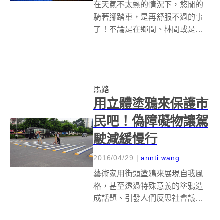
在天氣不太熱的情況下，悠閒的
騎著腳踏車，是再舒服不過的事
了！不論是在鄉間、林間或是市
區中騎車，都各有各的風景和風
情。在波蘭北部小鎮 Lidzbark
Warminski 附近，最近完成了一條
如星空般燦爛的腳踏車道，不只
馬路
讓騎腳踏車變成一件舒服...
用立體塗鴉來保護市
民吧！偽障礙物讓駕
駛減緩慢行
2016/04/29
|
annti wang
藝術家用街頭塗鴉來展現自我風
格，甚至透過特殊意義的塗鴉造
成話題、引發人們反思社會議
題，日前印度的交通部長則突發