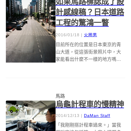
如果馬路標誌成了設
計感線稿？日本道路
工程的驚鴻一瞥
2016/01/18
|
火圈男
目前所在的位置是日本東京的青
山大道，從這張街景照片中，大
家能看出什麼不一樣的地方嗎？
在人車相對稀少的清晨時分，一
棟棟時尚氣派的高樓大廈首先映
入眼簾，接著注意到筆直平坦的
柏油路，最後是枕木斑馬線與其
他的地面交通標線，一切看來是
馬路
烏龜計程車的慢精神
如此的正常和諧，...
2014/12/13
|
DaMan Staff
「我剛剛搭計程車過來。」當我