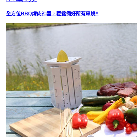
全方位BBQ烤肉神器，輕鬆備好所有串燒!!