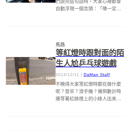
們說完這句話時，大家心裡都會
自動浮現一個念頭：「噢一定是
很匆忙」，我們常常因為趕時間
而選擇搭乘價格較貴但是不用每
站停車、可以直達目的地的計程
車；而計程車司機，也總以他們
馬路
能夠快速而有效率的帶著乘客從
等紅燈時跟對面的陌
A 點到達 B...
生人尬乒乓球遊戲
2014/12/11
|
DaMan Staff
不曉得大家等紅燈時都在做什麼
呢？發呆？滑手機？邊倒數計時
邊等著紅綠燈上的小綠人出來？
還是.......？德國應用科學與藝術大
學(HAWK University)的互動設計
系學生Amelie Künzler、Sandro
Angel和Holg...