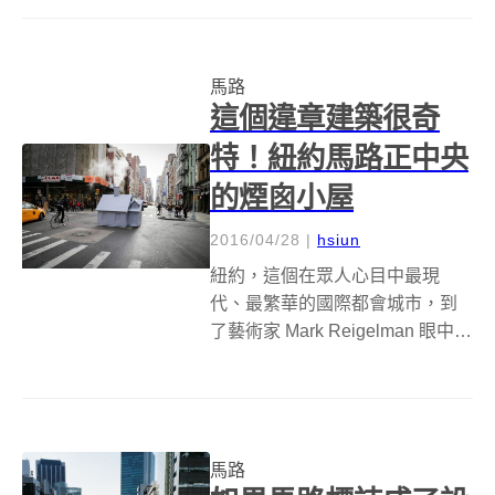
奇想，用 3D立體塗鴉作為路面緩
衝，希望可以減少發生行人意外
的機率，這樣遠遠看來，確實還
馬路
真的很引人注目，駕駛想要不發
這個違章建築很奇
現都有點難呢！...
特！紐約馬路正中央
的煙囪小屋
2016/04/28
|
hsiun
紐約，這個在眾人心目中最現
代、最繁華的國際都會城市，到
了藝術家 Mark Reigelman 眼中，
似乎卻還藏有什麼缺陷。
Reigelman 的最新裝置藝術
smökers，將灰色的煙囪小木屋放
在馬路的人孔蓋上，看著蒸汽不
斷從煙囪冒出，是不...
馬路