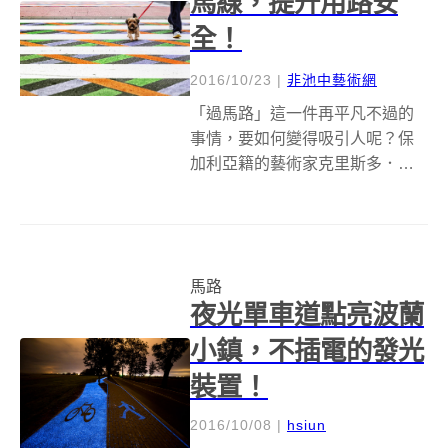
馬線，提升用路安
全！
2016/10/23
|
非池中藝術網
「過馬路」這一件再平凡不過的
事情，要如何變得吸引人呢？保
加利亞籍的藝術家克里斯多．古
埃洛夫（Christo Guelov）系列創
作「Funnycross」，用幾何圖形
搭配亮麗的色彩，將西班牙馬德
里的馬路變得色彩繽紛！ 古埃洛
馬路
夫創作一系列另類...
夜光單車道點亮波蘭
小鎮，不插電的發光
裝置！
2016/10/08
|
hsiun