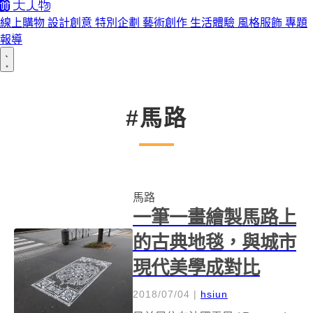
線上購物
設計創意
特別企劃
藝術創作
生活體驗
風格服飾
專題
報導
#馬路
馬路
一筆一畫繪製馬路上
的古典地毯，與城市
現代美學成對比
2018/07/04
|
hsiun