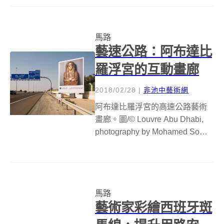
還會加快步伐衝刺，這就是台灣
馬路街頭常見的行人倒數計時
器，也是大家熟知的動態式「小
馬路
綠人」，在 1999 年 3 月...
藝速公路：阿布達比
羅浮宮的互動畫廊
2018/02/28
|
非池中藝術網
阿布達比羅浮宮的高速公路藝術
畫廊。圖/© Louvre Abu Dhabi,
photography by Mohamed Somji.
世界上第一個也是唯一的高速公
路藝術畫廊近日誕生。配合阿拉
伯聯合大公國到 3 月中旬的創新
月活動，阿布達...
馬路
藝術家彩繪西班牙斑