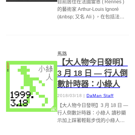
目前居住在法國雷恩 ( Rennes )
的藝術家 Arthur-Louis Ignoré
(&nbsp; 又名 Ali ) ，在包括法
國、芬蘭等地的城市人行道上，
畫下一片又一片的白色花紋，這
些花紋都是 Ali 取材自各國古文化
中，裝飾用的...
馬路
【大人物今日發明】
3 月 18 日 — 行人倒
數計時器：小綠人
2018/03/18
|
DaMan Staff
【大人物今日發明】3 月 18 日 —
行人倒數計時器：小綠人 讀秒顯
示加上踩著輕鬆步伐的小綠人，
隨著秒數倒數快要紅燈，小綠人