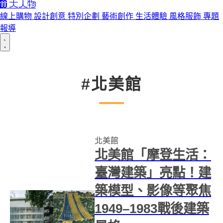
線上購物
設計創意
特別企劃
藝術創作
生活體驗
風格服飾
專題
報導
#北美館
北美館
北美館「摩登生活：
臺灣建築」亮點！建
築模型、影像等聚焦
1949–1983戰後建築