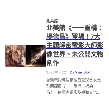
銘、何采柔、艾蜜莉．法奕夫
(Emilie Faïf)、徐永旭、陳松志、
陳庭詩、夏陽、蒲添生等8位藝術
北美館
家作品。不同材質所構成...
北美館《一一重構：
楊德昌》登場！7大
主題解密電影大師影
像世界、未公開文物
創作
2023/07/22
|
DaMan Staff
台灣電影導演楊德昌全球首次完
整回顧展《一一重構：楊德
昌》，由國家電影及視聽文化中
心（影視聽中心）與台北市立美
術館（北美館）共同策辦，2023