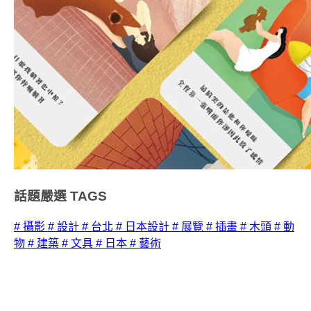
話題嚴選
TAGS
# 攝影
# 設計
# 台北
# 日本設計
# 展覽
# 插畫
# 木頭
# 動
物
# 建築
# 文具
# 日本
# 藝術