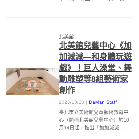
出。本屆雙年展以「小世界」為
題，邀請台灣獨立策展人周安曼
（Freya Chou）、貝魯特當代藝
術中心總監及策展人莉姆．夏迪
北美館
德（Reem Sh...
北美館兒藝中心《加
加減減—和身體玩遊
戲》！巨人澡堂、舞
動雕塑等8組藝術家
創作
2023/10/23
|
DaMan Staff
臺北市立美術館兒童藝術教育中
心（簡稱北美館兒藝中心）於10
月14日起，推出「加加減減—和
身體玩遊戲」教育計畫。展出朱