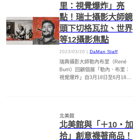
里：視覺爆炸」亮
點！瑞士攝影大師鏡
頭下切格瓦拉、世界
等12攝影焦點
2023/03/20
|
DaMan Staff
瑞典攝影大師勒內布里（René
Burri）回顧個展「勒內．布里：
視覺爆炸」自3月18日至6月18日
於台北市立美術館（北美館）展
出，展覽由本館協同洛桑愛麗舍
攝影博物館（Photo Elysée）製
作，馬克．多納迪尤（Marc
北美館
Donnadi...
北美館與「＋10・加
拾」創意襪著商品！