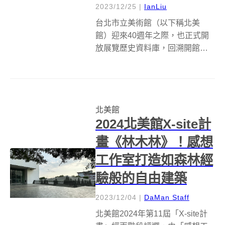
2023/12/25
|
IanLiu
台北市立美術館（以下稱北美
館）迎來40週年之際，也正式開
放展覽歷史資料庫，回溯開館第
一個十年的豐碩積累；並同時宣
布2024年度重點計畫，囊括三檔
大型展覽、跨世代的藝術家個
展，以及由北美館策劃的典藏研
北美館
究展與新型態線上計畫，持續促
2024北美館X-site計
發藝術發展之動...
畫《林木林》！感想
工作室打造如森林經
驗般的自由建築
2023/12/04
|
DaMan Staff
北美館2024年第11屆「X-site計