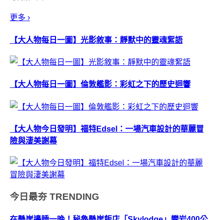
更多 ›
【大人物每日一圖】光影敘事：靜默中的靈魂絮語
【大人物每日一圖】倫敦艦影：彩虹之下的歷史迴響
【大人物今日發明】福特Edsel：一場汽車設計的華麗冒
險與淒美謝幕
今日最夯
TRENDING
在懸崖邊睡一晚！秘魯懸崖飯店「Skylodge」攀岩400公