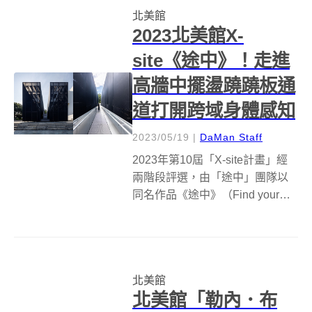
北美館
式上的實驗；同時他也憑據深具
2023北美館X-
哲思之...
site《途中》！走進
高牆中擺盪蹺蹺板通
道打開跨域身體感知
2023/05/19
|
DaMan Staff
2023年第10屆「X-site計畫」經
兩階段評選，由「途中」團隊以
同名作品《途中》（Find your
way out）獲得首獎，本屆徵件著
重於跨域形式的創作計畫，希冀
以空間／環境實驗性的臨時建築
提案，呈顯結構工法、媒介運
北美館
用、美學表現的突...
北美館「勒內．布