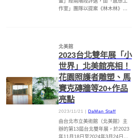
畫」經兩階段評選，由「感想工
作室」團隊以提案《林木林》脫
穎而出，最終獲得首獎；5組入圍
團隊為：在置設計《居家派
對》、水塔《水塔》、一二三木
頭人《一二三木頭人》、地下工
北美館
事《地下工事》（以上依名次排
2023台北雙年展「小
列）。...
世界」北美館亮相！
花園照護者雕塑、馬
賽克磚牆等20+作品
亮點
2023/11/21
|
DaMan Staff
由台北市立美術館（北美館）主
辦的第13屆台北雙年展，於2023
年11月18日至2024年3月24日展