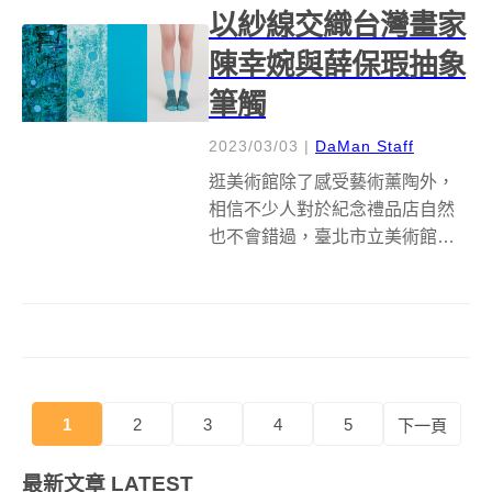
以紗線交織台灣畫家
陳幸婉與薛保瑕抽象
筆觸
2023/03/03
|
DaMan Staff
逛美術館除了感受藝術薰陶外，
相信不少人對於紀念禮品店自然
也不會錯過，臺北市立美術館
（北美館）再度與設計品牌「＋
10・加拾」合作，以兩件抽象館
藏畫作陳幸婉《作品8220》及薛
保瑕《起始》為發想，推出四款
質感襪著，使兩件典藏品之意象
一躍成為行走...
1
2
3
4
5
下一頁
最新文章
LATEST