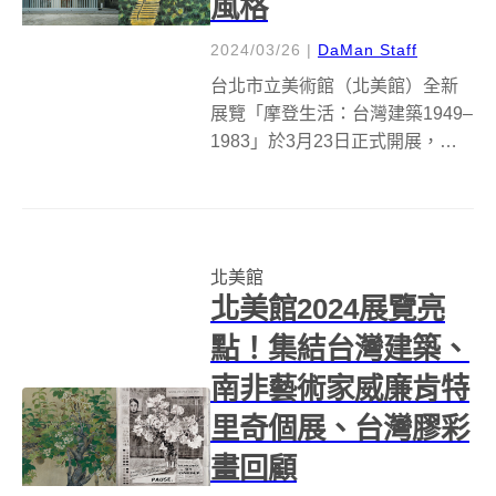
風格
2024/03/26
|
DaMan Staff
台北市立美術館（北美館）全新
展覽「摩登生活：台灣建築1949–
1983」於3月23日正式開展，由
三位建築學者吳光庭、王俊雄和
王增榮共同研究策劃，聚焦1949
至1983年間影響台灣建築發展脈
絡的議題事件與生活文化因子，
北美館
帶領觀眾探尋在當時政治社...
北美館2024展覽亮
點！集結台灣建築、
南非藝術家威廉肯特
里奇個展、台灣膠彩
畫回顧