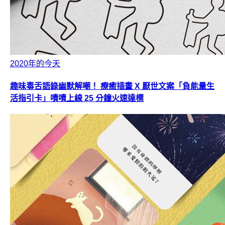
2020年的今天
趣味毒舌語錄幽默解嘲！ 療癒插畫 X 厭世文案「負能量生
活指引卡」嘖嘖上線 25 分鐘火速達標