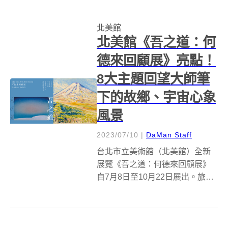
年7月22日至10月22日將分別以
影展與展覽同步於兩館進行，除
北美館
了呈現歷來最齊全的楊德昌電影
北美館《吾之道：何
創作系列以...
德來回顧展》亮點！
8大主題回望大師筆
下的故鄉、宇宙心象
風景
2023/07/10
|
DaMan Staff
台北市立美術館（北美館）全新
展覽《吾之道：何德來回顧展》
自7月8日至10月22日展出。旅日
台籍藝術家何德來（1904－
1986）專注創作多年，超然於台
灣主流的文藝脈絡，並不固守特
定的風格技法，不斷進行畫面形