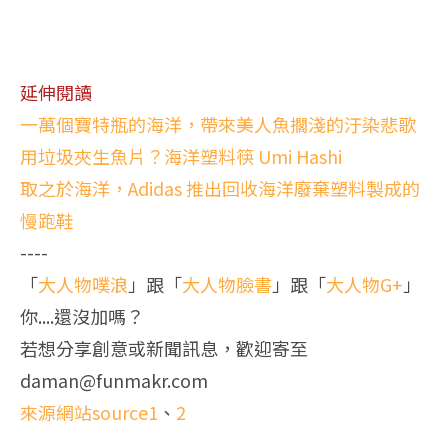
延伸閱讀
一萬個寶特瓶的海洋，帶來美人魚擱淺的汙染悲歌
用垃圾夾生魚片？海洋塑料筷 Umi Hashi
取之於海洋，Adidas 推出回收海洋廢棄塑料製成的
慢跑鞋
----
「
大人物噗浪
」跟「
大人物臉書
」跟「
大人物G+
」
你....還沒加嗎？
若想分享創意或新聞訊息，歡迎寄至
daman@funmakr.com
來源網站source1
、
2