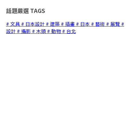
話題嚴選
TAGS
# 文具
# 日本設計
# 建築
# 插畫
# 日本
# 藝術
# 展覽
#
設計
# 攝影
# 木頭
# 動物
# 台北