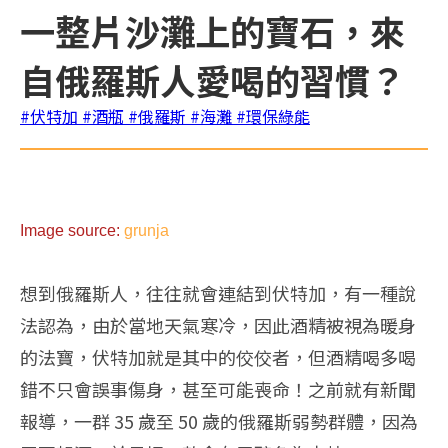
一整片沙灘上的寶石，來
自俄羅斯人愛喝的習慣？
#伏特加
#酒瓶
#俄羅斯
#海灘
#環保綠能
Im
age source:
grunja
想到俄羅斯人，往往就會連結到伏特加，有一種說
法認為，由於當地天氣寒冷，因此酒精被視為暖身
的法寶，伏特加就是其中的佼佼者，但酒精喝多喝
錯不只會誤事傷身，甚至可能喪命！之前就有新聞
報導，一群 35 歲至 50 歲的俄羅斯弱勢群體，因為