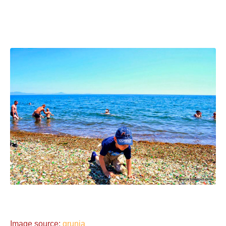
Im
age source:
grunja