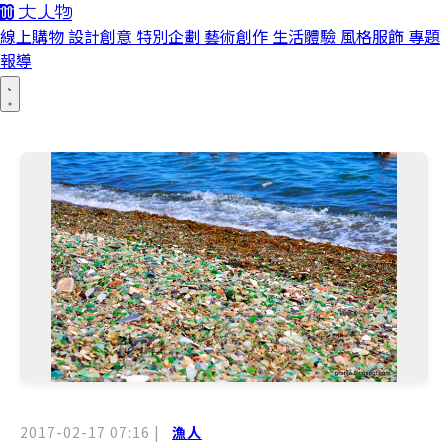
線上購物
設計創意
特別企劃
藝術創作
生活體驗
風格服飾
專題
報導
2017-02-17 07:16
|
漁人