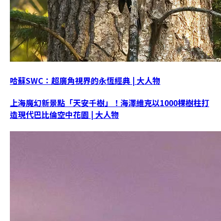
哈蘇SWC：超廣角視界的永恆經典 | 大人物
上海魔幻新景點「天安千樹」！海澤維克以1000棵樹柱打
造現代巴比倫空中花園 | 大人物