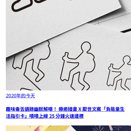
2020年的今天
趣味毒舌語錄幽默解嘲！ 療癒插畫 X 厭世文案「負能量生
活指引卡」嘖嘖上線 25 分鐘火速達標