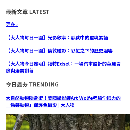
最新文章
LATEST
更多 ›
【大人物每日一圖】光影敘事：靜默中的靈魂絮語
【大人物每日一圖】倫敦艦影：彩虹之下的歷史迴響
【大人物今日發明】福特Edsel：一場汽車設計的華麗冒
險與淒美謝幕
今日最夯
TRENDING
大自然動物隱身術！美國攝影師Art Wolfe考驗你眼力的
「偽裝動物」保護色攝影 | 大人物