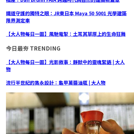
鐵道守護的獨特之眼：JR東日本 Maya 50 5001 光學建築
限界測定車
【大人物每日一圖】風馳電掣：土耳其草原上的生命狂舞
今日最夯
TRENDING
【大人物每日一圖】光影敘事：靜默中的靈魂絮語 | 大人
物
流行半世紀的雋永設計：龜甲萬醬油瓶 | 大人物