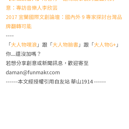
意：專訪音樂人李欣芸
2017 宜蘭國際文創論壇：國內外 9 專家探討台灣品
牌翻轉可能
----
「
大人物噗浪
」跟「
大人物臉書
」跟「
大人物G+
」
你....還沒加嗎？
若想分享創意或新聞訊息，歡迎寄至
daman@funmakr.com
------本文經授權引用自友站 華山1914 ------