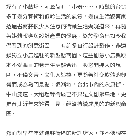
埕有了小藝埕、赤峰街有了小器……，時髦的台北
多了幾分藝術和低吟生活的氣質，幾位生活觀察家
透過書寫將很少人注意的街頭生活娓娓道來，再隨
著媒體報導與設計產業的發展，終於孕育出如今我
們看到的創意街區──有許多自行設計製作、非連
鎖獨立小店進駐的新型態商圈。
這些創意小店與原
本不受矚目的巷弄生活融合出一股悠閒迷人的氛
圍，不僅文青、文化人追捧，更隨著社交軟體的興
盛而成為熱門景點，逐漸地，台北市內的永康街、
中山雙連、大稻埕等街區已不只是文創聚集地，更
是台北近年來難得一見、經濟持續成長的的新興商
圈。
然而對早些年就進駐街區的新創店家，並不像現在