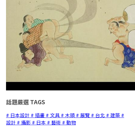
話題嚴選
TAGS
# 日本設計
# 插畫
# 文具
# 木頭
# 展覽
# 台北
# 建築
#
設計
# 攝影
# 日本
# 藝術
# 動物