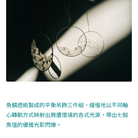
魚鱗透紙製成的平衡吊飾三件組，緩慢地以不同軸
心轉動方式映射出周遭環境的各式光源，帶出七股
魚塭的優雅光影閃爍。