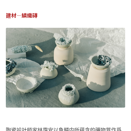
建材—鱗織磚
陶瓷設計師家林霈安以魚鱗内所蘊含的礦物質作爲