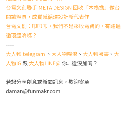
台電文創聯手 META DESIGN 回收「木橫擔」做台
閱讀燈具，成質感循環設計新代表作
台電文創：叩叩叩，我們不是來收電費的，有聽過
循環經濟嗎？
----
大人物 telegram
、
大人物噗浪
、
大人物臉書
、
大
人物IG
跟
大人物LINE@
你....還沒加嗎？
若想分享創意或新聞訊息，歡迎寄至
daman@funmakr.com