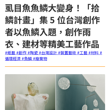
虱目魚魚鱗大變身！「拾
鱗計畫」集 5 位台灣創作
者以魚鱗入題，創作雨
衣、建材等精美工藝作品
#紙藝
#創作
#陶瓷
#台灣設計
#裝置藝術
#工藝
#材料
#
循環經濟
#魚鱗
#廢棄物