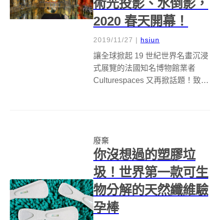
術光投影、水倒影，
2020 春天開幕！
2019/11/27
|
hsiun
讓全球掀起 19 世紀世界名畫沉浸
式展覽的法國知名博物館業者
Culturespaces 又再掀話題！致力
於將廢墟空間與藝術光投影結合
的他們，將位於法國波爾多的二
戰潛水艇基地，改造成全球最大
的數位藝術中心光之水池
廢棄
（Bassins de Lu...
你沒想過的塑膠垃
圾！世界第一款可生
物分解的天然纖維驗
孕棒