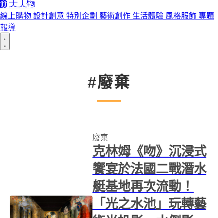
線上購物
設計創意
特別企劃
藝術創作
生活體驗
風格服飾
專題
報導
#廢棄
廢棄
克林姆《吻》沉浸式
饗宴於法國二戰潛水
艇基地再次流動！
「光之水池」玩轉藝