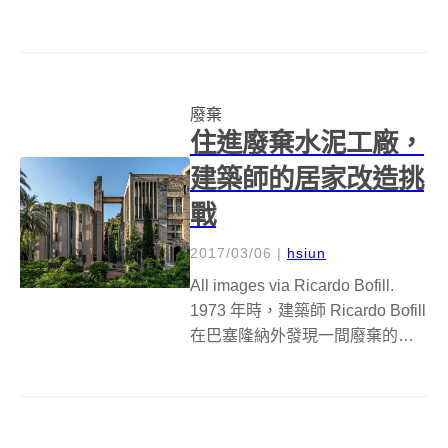
始使用在家鄉 Nairobi 街頭找到的
金屬和其他廢棄物品，創作出一
副又一副造型前衛的眼鏡，成為
C-Stunner 系列作品。最近他把非
廢棄
洲...
住進廢棄水泥工廠，
建築師的居家改造挑
戰
2017/03/06
|
hsiun
All images via Ricardo Bofill.
1973 年時，建築師 Ricardo Bofill
在巴塞隆納外發現一間廢棄的水
泥工廠 La Fabrica，工廠內有 30
個筒倉、一個煙囪、巨大的機房
和 2.5 英里長的地...