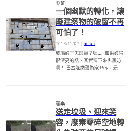
廢棄
一個幽默的轉化，讓
廢建築物的破窗不再
可怕了！
2016/11/02
|
hsiun
玻璃破了怎麼辦？嗯......如果破得
很漂亮的話，其實留下來也無妨
啊！ 巴塞隆納藝術家 Pejac 最近
在克羅埃西亞 Rijeka 的 Museum
of Modern and Contemporary
Art，完成了許多新的作品。其
中，最...
廢棄
送走垃圾、迎來笑
容，廢棄零碎空地轉