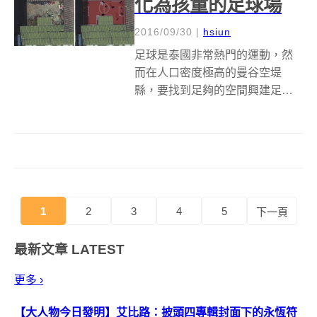
化為孩童的足球場
2016/09/30
|
hsiun
足球是泰國非常熱門的運動，然
而在人口密度極高的曼谷空堤
縣，要找到足夠的空間興建足球
場，幾乎是個不可能的任務。 AP
THAILAND 與數位中介公司 CJ
WORK 合作，巧妙的利用大樓之
間的不對稱空地，打造出孩子們
可以盡情奔跑的足球場 U...
1
2
3
4
5
下一頁
最新文章
LATEST
更多 ›
【大人物今日發明】艾比路：披頭四專輯封面下的永恆符