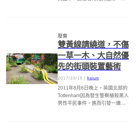
人不禁擔心得戴起口罩、咳嗽連
連。除了口罩、隨身空氣清淨機
等較為消極的處理，也有不少人
從控制源頭來做起，畢竟減少燃
廢棄
料、物品的燃燒才是最關鍵的解
雙黃線請繞道，不傷
決做法。 建築團...
一草一木、大自然優
先的街頭裝置藝術
2017/10/19
|
hsiun
2011年8月6日晚上，英國北部的
Tottenham因為發生警察槍殺黑人
男性平民事件，進而引發一連串
的抗議與暴動，是1995年以來英
國最嚴重的暴動事件。在2012年
在倫敦舉行的漢普頓花宮展( RHS
Hampton Court Palace...