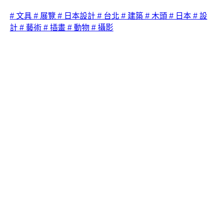
# 文具
# 展覽
# 日本設計
# 台北
# 建築
# 木頭
# 日本
# 設
計
# 藝術
# 插畫
# 動物
# 攝影