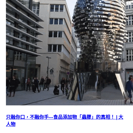
只融你口，不融你手---食品添加物「蟲膠」的真相！ | 大
人物