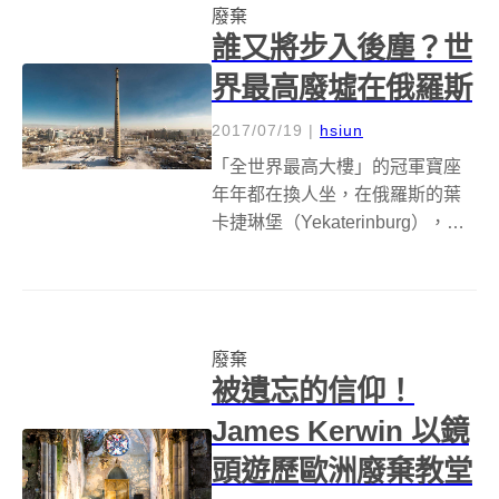
廢棄
誰又將步入後塵？世
界最高廢墟在俄羅斯
2017/07/19
|
hsiun
「全世界最高大樓」的冠軍寶座
年年都在換人坐，在俄羅斯的葉
卡捷琳堡（Yekaterinburg），有
一座已經廢棄的電視塔，孤伶伶
地坐在「全世界最高的廢棄建築
物」寶座上至今，始終找不到人
作伴。 葉卡捷琳堡電視塔從 1983
廢棄
年開始興建，原本預計...
被遺忘的信仰！
James Kerwin 以鏡
頭遊歷歐洲廢棄教堂