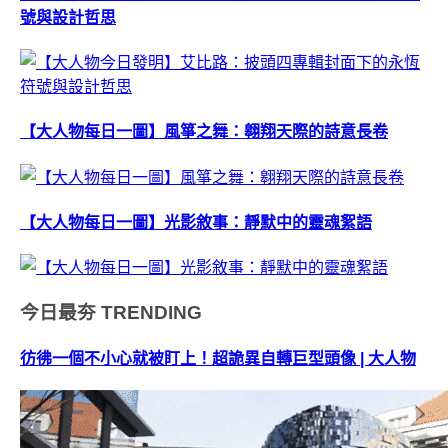
號與設計哲思
【大人物每日一圖】風箏之舞：翱翔天際的詩意長卷
【大人物每日一圖】光影敘事：靜默中的靈魂絮語
今日最夯
TRENDING
彷彿一個不小心就被盯上！超詭異自轉巨型頭像 | 大人物