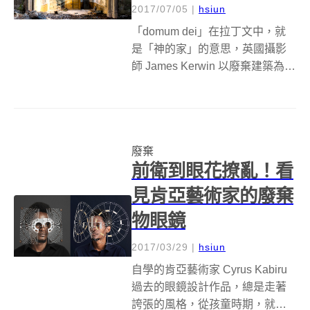
2017/07/05
|
hsiun
「domum dei」在拉丁文中，就
是「神的家」的意思，英國攝影
師 James Kerwin 以廢棄建築為主
題拍攝了一系列作品，而第三系
列就是「domum dei」，他將歐
洲各地許多已經被人遺忘的荒廢
教堂、禮拜堂、宗教性建築，捕
廢棄
捉入鏡，拍攝...
前衛到眼花撩亂！看
見肯亞藝術家的廢棄
物眼鏡
2017/03/29
|
hsiun
自學的肯亞藝術家 Cyrus Kabiru
過去的眼鏡設計作品，總是走著
誇張的風格，從孩童時期，就開