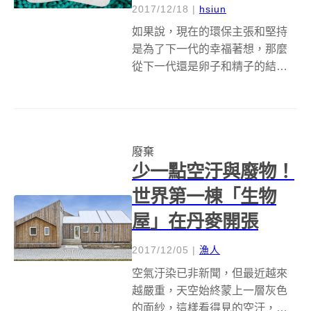
2017/12/18
|
hsiun
如果說，現在的環保主張和堅持
是為了下一代的幸福著想，那麼
從下一代還是卵子和精子的結合
體時，就用最環保的方式確認他
的存在，似乎是個頗為合理的選
擇。美國新創公司Lia最近開發出
全球第一款可充式生物分解驗孕
廢棄
棒，有別於傳統驗孕棒大多使用
少一點空汙與廢物！
玻璃纖維、電...
世界第一棟「生物
屋」在丹麥開張
2017/12/05
|
漁人
空氣汙染已非新聞，但最近越來
越嚴重，天空始終蒙上一層灰色
的面紗，這樣看得見的空汙，讓