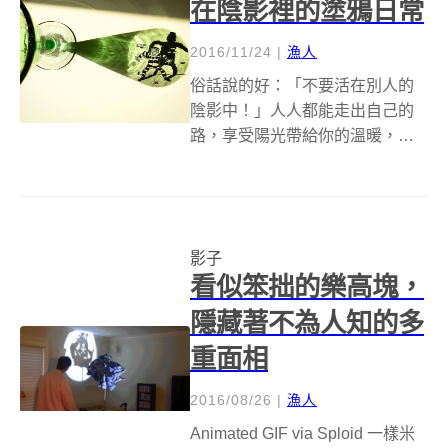
在陰影裡的塗鴉日常
2016/11/24
|
漁人
俗話說的好：「不要活在別人的
陰影中！」人人都能走出自己的
路，享受陽光帶給你的溫暖，但
有些時候，陰影也能轉化成很大
的助力，甚至是藝術！ 比利時影
片製作人和插畫家 Vincent Bal，
運用陽光照射日常物品，所產生
影子
的各式各樣影子，創造出塗鴉與...
看似笨拙的樂高塊，
隱藏著不為人知的多
重面相
2016/08/26
|
漁人
Animated GIF via Sploid 一樣米