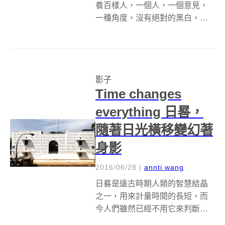
養百樣人，一個人，一個意見，
一種角度，沒有絕對的黑白，就
像伏爾泰說的經典名言：「我不
同意你的觀點，但我誓死捍衛你
說話的權利。」一顆包容尊重的
心，是需要時間慢慢學習的！美
影子
國一位化學博士，在...
Time changes
everything 日晷，
隨著日光橫移變幻著
身影
2016/06/28
|
annti wang
日晷是遠古時期人類的智慧結晶
之一，用來計量時間的長短，而
今人們雖然已經不用它來判斷時
間，但這光影原理卻成為不少藝