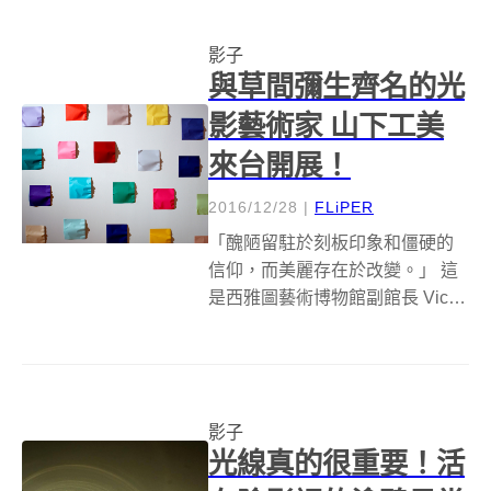
簡風格的手錶 Hidden Time，就
邀請大...
影子
與草間彌生齊名的光
影藝術家 山下工美
來台開展！
2016/12/28
|
FLiPER
「醜陋留駐於刻板印象和僵硬的
信仰，而美麗存在於改變。」 這
是西雅圖藝術博物館副館長 Vicki
Halper，對日裔藝術家山下工美
所下的註解。今年年底於中正紀
念堂舉辦的「浮光掠影─山下工美
25 年創作展」中，你將深刻感受
影子
到這句註解所帶給你...
光線真的很重要！活