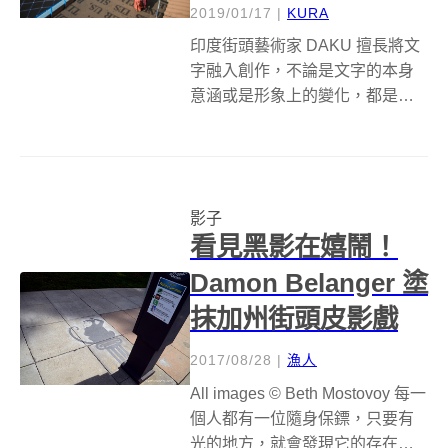
2019/01/17
|
KURA
印度街頭藝術家 DAKU 擅長將文
字融入創作，不論是文字的本身
意涵或是形象上的變化，都是他
玩轉文字的創作靈感。此前介紹
過他的作品《Time changes
everything》就是以文字為媒介，
藉由光影呈現文字意涵和時間之
影子
間的關係，也照映...
看見黑影在嬉鬧！
Damon Belanger 塗
抹加州街頭皮影戲
2017/08/28
|
漁人
All images © Beth Mostovoy 每一
個人都有一位隨身保鏢，只要有
光的地方，就會發現它的存在；