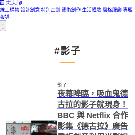
線上購物
設計創意
特別企劃
藝術創作
生活體驗
風格服飾
專題
報導
#影子
影子
夜幕降臨，吸血鬼德
古拉的影子就現身！
BBC 與 Netflix 合作
影集《德古拉》廣告