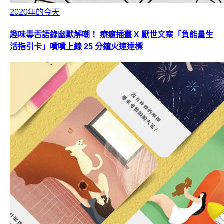
2020年的今天
趣味毒舌語錄幽默解嘲！ 療癒插畫 X 厭世文案「負能量生
活指引卡」嘖嘖上線 25 分鐘火速達標