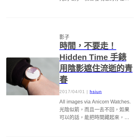
即便摸不到、聽不見、嗅不著，
它依舊是個無法否認的事實──影
子。位於加州的紅木城，有一名
當地的藝術家將影子增添「戲
影子
味」，讓它們彷...
時間，不要走！
Hidden Time 手錶
用陰影遮住流逝的青
春
2017/04/01
|
hsiun
All images via Anicorn Watches.
光陰似箭，而且一去不回，如果
可以的話，能把時間藏起來，不
讓它溜走嗎？手錶品牌 Anicorn
Watches 最近推出了一款走著極