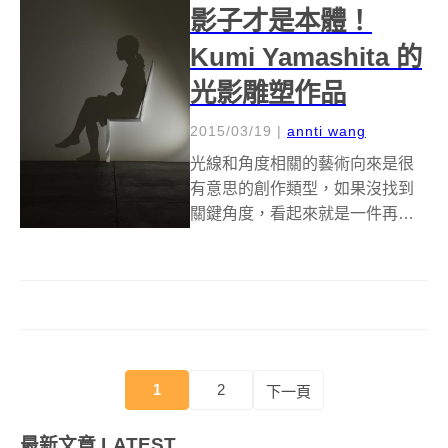
知的”狐狸...
影子才是本體！
Kumi Yamashita 的
光影雕塑作品
2015/03/19
|
annti wang
光線和角度相關的藝術向來是很
有意思的創作類型，如果沒找到
關鍵角度，看起來就是一件再普
通不過的雕塑，甚至會讓人感到
不明所以，非得所有條件都到位
了，才能揭曉創作者真正想要人
們看到的畫面，日本藝術家山下
工美(Kumi Yamashita)就是這方...
1
2
下一頁
最新文章
LATEST