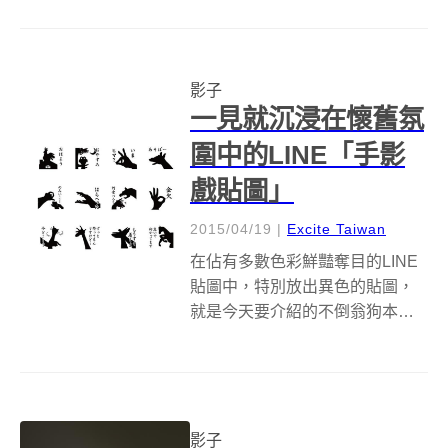
術家的靈感，創作出各種延伸裝
置設計。 印度街頭藝術家 DAKU
以陽光為媒介，打造了「Time
影子
changes everythi...
一見就沉浸在懷舊氛
圍中的LINE「手影
戲貼圖」
2015/04/19
|
Excite Taiwan
在佔有多數色彩鮮豔奪目的LINE
貼圖中，特別放出異色的貼圖，
就是今天要介紹的不倒翁狗本鋪
所上架的「手影戲貼圖」。如同
所讀的文字說明，這是個以懷舊
感十足的”手影”為主題的貼圖，因
為是影子，所以只有黑白單一
色。在小時候玩耍時，你我都熟
影子