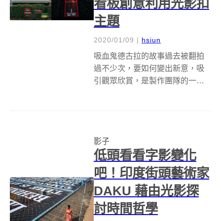
看板創意利用光影扣
主題
2020/01/09
|
hsiun
吸血鬼德古拉的故事過去被翻拍
過不少次，要如何變出新意，吸
引觀眾欣賞，是製作團隊的一大
挑戰。今年開年英國 BBC 和
Netflix 共同推出的新影集《德古
拉（Dracula）》，就想出了十分
有創意的方式，以燈光照射的方
影子
向與障礙物的陳設位置共...
低頭看看字影變化
吧！印度街頭藝術家
DAKU 藉由光影探
討時間哲學