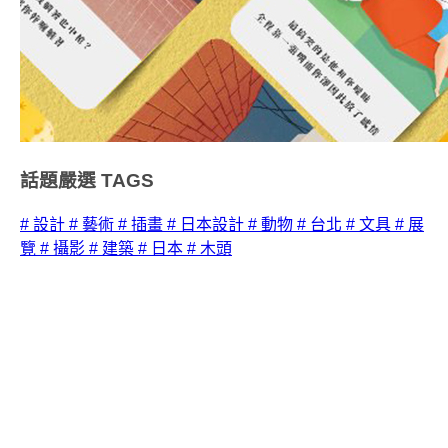
話題嚴選
TAGS
# 設計
# 藝術
# 插畫
# 日本設計
# 動物
# 台北
# 文具
# 展
覽
# 攝影
# 建築
# 日本
# 木頭