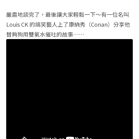
嚴肅地談完了，最後讓大家輕鬆一下～有一位名叫
Louis CK 的搞笑藝人上了康納秀（Conan）分享他
替夠狗用雙氧水催吐的故事……