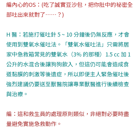
編內心的OS：(吃了誠實豆沙包，把你肚中的祕密全
部吐出來就對了……？)
H 醫：若施打催吐針 5 ~ 10 分鐘後仍無反應，才會
使用到雙氧水催吐法。「雙氧水催吐法」只需將居
家中急救箱常見的雙氧水（3% 的那種）1.5 cc 加 1
公升的水混合後讓狗狗飲入，但這仍可能會造成食
道黏膜的刺激等後遺症，所以即便主人緊急催吐後
強烈建議仍要送至獸醫院讓專業獸醫進行後續檢查
與治療。
編：這和救生員的處理原則類似，非絕對必要時盡
量避免實施急救動作。