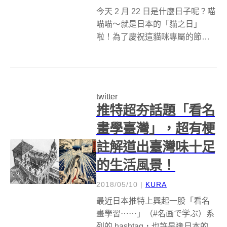
今天 2 月 22 日是什麼日子呢？喵
喵喵～就是日本的「貓之日」
啦！為了慶祝這貓咪專屬的節
日，許多日本愛貓者們就會對主
子更獻殷勤，或是在網路上大秀
特秀家中主子的美照；而許多商
家、品牌也不會錯過這個「有貓
twitter
我就推」的商機，紛紛推出相關
推特超夯話題「看名
產品或企畫...
畫學臺灣」，超有梗
註解道出臺灣味十足
的生活風景！
2018/05/10
|
KURA
最近日本推特上興起一股「看名
畫學習⋯⋯」（#名画で学ぶ）系
列的 hashtag，也許是逢日本的黃