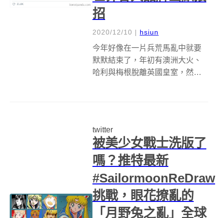
招
2020/12/10
|
hsiun
今年好像在一片兵荒馬亂中就要
默默結束了，年初有澳洲大火、
哈利與梅根脫離英國皇室，然後
新冠肺炎從中國蔓延到全世界，
佛洛伊德之死催生出美國 Black
Lives Matter 示威遊行。相較於其
他地方，身在台灣的我們雖然很
twitter
幸福的過著近乎正常的...
被美少女戰士洗版了
嗎？推特最新
#SailormoonReDraw
挑戰，眼花撩亂的
「月野兔之亂」全球