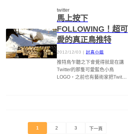
外，還得要花上許多心力記下不
twitter
同帳號...
馬上按下
FOLLOWING！超可
愛的真正鳥推特
2012/12/03
|
討喜小姐
推特鳥乍聽之下會覺得就是在講
Twitter的那隻可愛藍色小鳥
LOGO，之前也有藝術家把Twitter
製作成每則推文都是小鳥幫忙PO
上網頁的動畫，讓整個推特的網
頁感覺都充滿一種可愛的氛圍，
那如果是由真正的小鳥在推特上
推文你會不會想要火速發漏呢...
1
2
3
下一頁