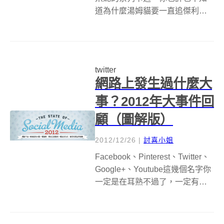
道為什麼湯姆貓要一直追傑利
鼠，就算你沒有看過宮崎駿的電
影，但你一定也認識龍貓（或是
其他角色），雖然吉卜力的電影
比起美系的卡通更多了一點教育
twitter
的意味，但是宮崎駿的卡通的確
網路上發生過什麼大
也陪著不少人長大，...
事？2012年大事件回
顧（圖解版）
2012/12/26
|
討喜小姐
Facebook、Pinterest、Twitter、
Google+、Youtube這幾個名字你
一定是在耳熟不過了，一定有人
每個網路平台都有帳號正在使
用，除了每天花上好幾個小時用
心經營、貼上不同內容的貼文之