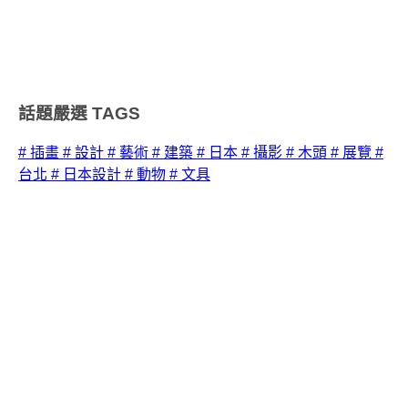
話題嚴選
TAGS
# 插畫
# 設計
# 藝術
# 建築
# 日本
# 攝影
# 木頭
# 展覽
#
台北
# 日本設計
# 動物
# 文具