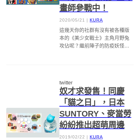
畫師參戰中！
2020/05/21
|
KURA
這幾天你的社群有沒有被各種版
本的《美少女戰士》主角月野兔
攻佔呢？繼前陣子的防疫妖怪
Amabie 挑戰後，Twitter 近期又興
起另一波重繪熱潮
「#sailormoonredraw」，也就是
月野兔的同人臨摹挑戰！ 這位動
twitter
漫中的經典角色讓參...
奴才求發售！同慶
「貓之日」，日本
SUNTORY、麥當勞
紛紛推出超萌周邊
2019/02/22
|
KURA