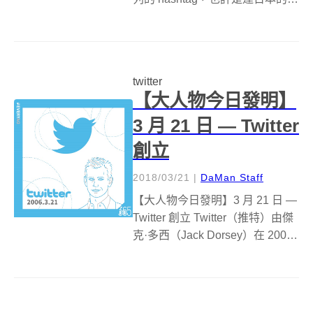
金週假期，大家閒著沒事做玩心
大發，在各種不同主題下將西洋
名畫搭上有趣的註解，看圖說故
事的惡趣味大賽就這樣如火如荼
twitter
的開始了！ 而其中「看名畫學臺
【大人物今日發明】
灣...
3 月 21 日 — Twitter
創立
2018/03/21
|
DaMan Staff
【大人物今日發明】3 月 21 日 —
Twitter 創立 Twitter（推特）由傑
克·多西（Jack Dorsey）在 2006
年 3 月創辦，是個社群平台同時
也兼具微網誌的功能，因為隨
時、隨地只要你有任何想法，一
句話甚至一個字都能...