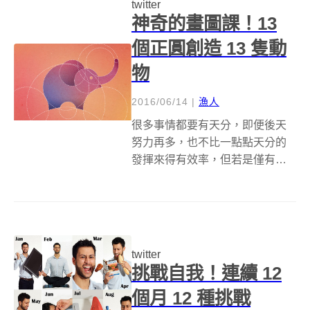
twitter
神奇的畫圖課！13
個正圓創造 13 隻動
物
2016/06/14
|
漁人
很多事情都要有天分，即便後天
努力再多，也不比一點點天分的
發揮來得有效率，但若是僅有天
分而不努力，上天給的禮物可就
白白浪費掉了～接下來的圖畫教
學，不需要多大的天分，但你的
眼睛可得要看仔細了！ 貓 狗 畫出
一個動物的輪廓，很難嗎？不
twitter
難，但要簡單...
挑戰自我！連續 12
個月 12 種挑戰