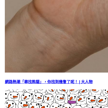
網路熱潮「尋找熊貓」，你找到幾隻了呢！ | 大人物