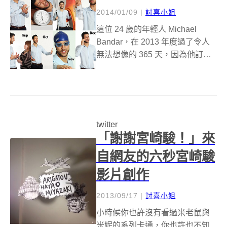
2014/01/09
|
討喜小姐
這位 24 歲的年輕人 Michael
Bandar，在 2013 年度過了令人
無法想像的 365 天，因為他訂定
了「每個月一項新挑戰」的終極
任務，就算他已經是一位茹素超
過 15 年的素食者，卻還是硬生生
在某個月份加入了「天天吃肉」
的挑戰，...
twitter
「謝謝宮崎駿！」來
自網友的六秒宮崎駿
影片創作
2013/09/17
|
討喜小姐
小時候你也許沒有看過米老鼠與
米妮的系列卡通，你也許也不知