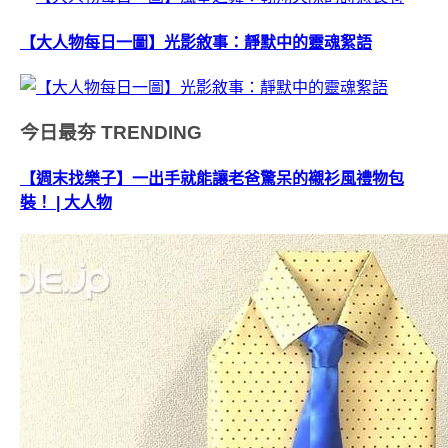
【大人物每日一圖】光影敘事：靜默中的靈魂絮語
今日最夯
TRENDING
【週末找樂子】一出手就能讓老爸驚呆的襯衫風禮物包
裝！ | 大人物