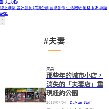
線上購物
設計創意
特別企劃
藝術創作
生活體驗
風格服飾
專題
報導
#夫妻
夫妻
那些年的城市小店，
消失的「夫妻店」重
現紐約公園
2018/07/04
|
DaMan Staff