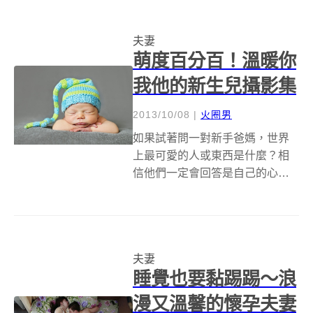
門負責活動企劃的設計師Lauren
Wells為自己親愛的爺爺奶奶結
夫妻
婚...
萌度百分百！溫暖你
我他的新生兒攝影集
2013/10/08
|
火圈男
如果試著問一對新手爸媽，世界
上最可愛的人或東西是什麼？相
信他們一定會回答是自己的心肝
寶貝，看那小小的身軀，配上水
嫩Q彈的肉肉臉，還有精緻無比的
手指頭，讓人想不愛上他們都很
難。而攝影師Alicia Gould的超級
夫妻
任務就是為這些可愛的新生寶寶...
睡覺也要黏踢踢～浪
漫又溫馨的懷孕夫妻