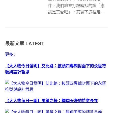
伴，我們總會打趣幽默的說「應
該是真愛吧」，其實下這種定論
的人未必知道什麼叫做真愛，如
果有機會請教兩性專家或是專門
撰寫男女關係的作家，對於真愛
的定義一定也不盡相同，有時候
最新文章
LATEST
其實你就身處在真愛中只是自己
不知道，到底什麼是...
更多 ›
【大人物今日發明】艾比路：披頭四專輯封面下的永恆符
號與設計哲思
【大人物每日一圖】風箏之舞：翱翔天際的詩意長卷