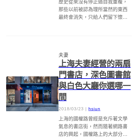
歷史從來沒有停止過自我重複，
那些以前被認為理所當然的東西
最終會消失，只給人們留下懷
念。公共裝置作品「L.E.S.夫妻店
（mom &amp; pops of the
L.E.S.）」讓我們見證了這個迴
圈，它由 karla 和 james mu...
夫妻
上海夫妻經營的兩扇
門書店，深色圖書館
與白色大廳你選哪一
間
2018/03/23
|
hsiun
上海的國權路曾經是充斥著文學
氣息的書店街，然而隨著網路書
店的興起，國權路上的大部分書