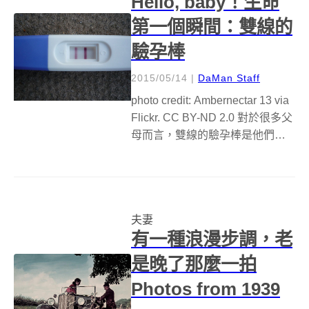
Hello, baby！生命
第一個瞬間：雙線的
驗孕棒
2015/05/14
|
DaMan Staff
photo credit: Ambernectar 13 via
Flickr. CC BY-ND 2.0 對於很多父
母而言，雙線的驗孕棒是他們得
知新生命存在的第一個瞬間！從
這一刻起，人生已經進入了新的
階段！今天，就一起學習一下驗
孕棒這個人...
夫妻
有一種浪漫步調，老
是晚了那麼一拍
Photos from 1939