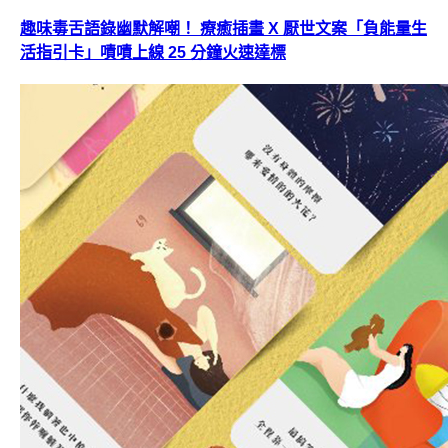
趣味毒舌語錄幽默解嘲！ 療癒插畫 X 厭世文案「負能量生
活指引卡」嘖嘖上線 25 分鐘火速達標