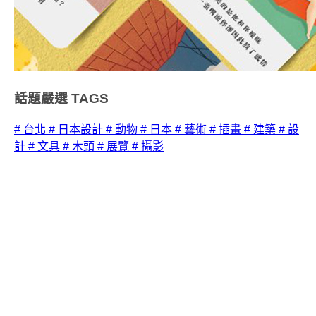
話題嚴選
TAGS
# 台北
# 日本設計
# 動物
# 日本
# 藝術
# 插畫
# 建築
# 設
計
# 文具
# 木頭
# 展覽
# 攝影