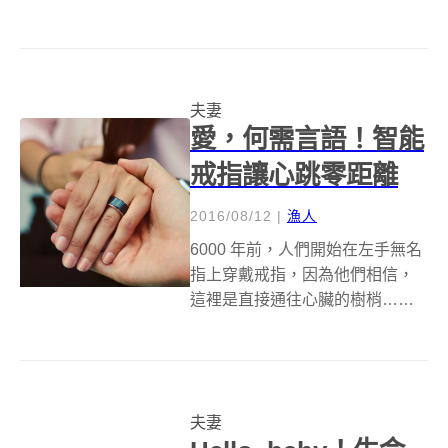
店也一一收攤。近幾年，因為消
費升級和生活美學的興起，而再
次出現一輪書店熱潮，而且大部
分都是以書店 + 的模式出現，不
夫妻
曉得在國權路這個一般的城市街
愛，何需言語！智能
區裡，是不是...
戒指讓心跳零距離
2016/08/12
|
漁人
6000 年前，人們開始在左手無名
指上穿戴戒指，因為他們相信，
這裡是直接通往心臟的樹梢……
如今，有人設計出一款讓伴侶心
貼心的科技戒指，它沒有奢華的
黃金鑽石，沒有多餘的瑪瑙珍
珠，只有一句默默悸動的「我愛
夫妻
你」！ 由 TheTouch 推出的心...