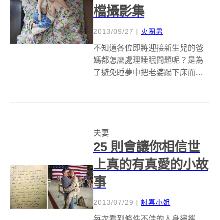
檔攝影集
2013/09/27
|
火圈男
不知道各位即將迎接新生兒的爸
媽都怎麼處理睡眠問題呢？是為
了避免睡夢中把老婆踢下床而分
床睡呢；又或者是肚子裡有了小
寶寶，感情變得更好，連睡覺都
緊緊的抱在一起呢？來自俄羅斯
的紀實攝影師Jana Romanova就
夫妻
為即將盆的年輕夫妻們拍攝了一
25 則會讓你相信世
系列...
上真的有真愛的小故
事
2013/07/29
|
討喜小姐
每次看到條件不佳的人身邊攜