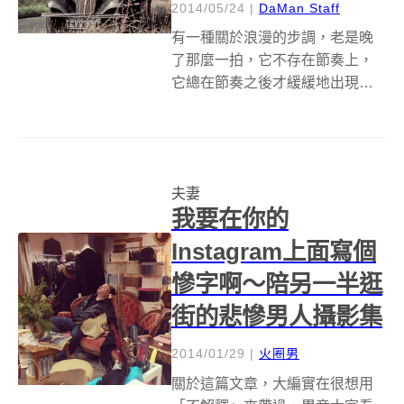
2014/05/24
|
DaMan Staff
有一種關於浪漫的步調，老是晚
了那麼一拍，它不存在節奏上，
它總在節奏之後才緩緩地出現，
然後微笑招手。該怎麼形容這種
奇異的感覺？應該就像戀人死亡
前的一句終於發現我愛你，或像
分手前一刻的知足，亦或情人從
夫妻
遠方送來的隔日玫瑰，還是其實
我要在你的
是那人就在燈火闌...
Instagram上面寫個
慘字啊～陪另一半逛
街的悲慘男人攝影集
2014/01/29
|
火圈男
關於這篇文章，大編實在很想用