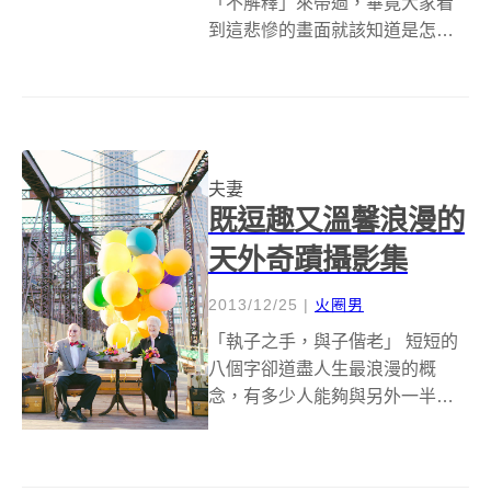
「不解釋」來帶過，畢竟大家看
到這悲慘的畫面就該知道是怎麼
回事了！但簡單三個字就成一篇
文章，這偷工減料的狀況未免太
明顯，就算很想放年假也不能這
樣啊～所以先讓大編擦乾眼淚，
再來向大家說明這系列照片的故
夫妻
事。(拭淚) ​...
既逗趣又溫馨浪漫的
天外奇蹟攝影集
2013/12/25
|
火圈男
「執子之手，與子偕老」 短短的
八個字卻道盡人生最浪漫的概
念，有多少人能夠與另外一半不
離不棄，互相包容照顧，更重要
的是受到上天的眷顧，健健康康
的結褵61年。美國波士頓有位專