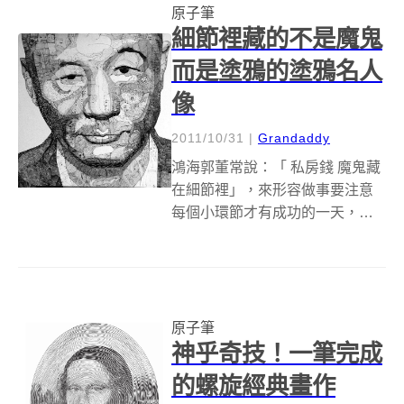
原子筆
墨，讓創造科學這件事變得超級
細節裡藏的不是魔鬼
簡...
而是塗鴉的塗鴉名人
像
2011/10/31
|
Grandaddy
鴻海郭董常說：「 私房錢 魔鬼藏
在細節裡」，來形容做事要注意
每個小環節才有成功的一天，但
這句話不僅適用於企業管理方
面，就連在藝術創作上面也套用
喔！像是上圖這張大人物心目中
的硬漢導演北野武的畫像，裡頭
就藏著超多不仔細瞧還看不出來
原子筆
的 皺紋 細節...
神乎奇技！一筆完成
的螺旋經典畫作