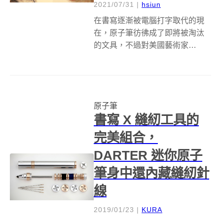
2021/07/31
|
hsiun
在書寫逐漸被電腦打字取代的現
在，原子筆彷彿成了即將被淘汰
的文具，不過對美國藝術家
Nicolas V. Sanchez來說，各種顏
色的原子筆反而是最好的創作工
具。 不論在什麼時候Sanchez幾
乎都筆不離手，他會用原子筆練
原子筆
習看見的人事物，從粗...
書寫 X 縫紉工具的
完美組合，
DARTER 迷你原子
筆身中還內藏縫紉針
線
2019/01/23
|
KURA