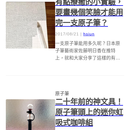
有點療癒的小實驗，
P...
要畫幾個笑臉才能用
完一支原子筆？
2017/08/21
|
hsiun
一支原子筆能用多久呢？日本原
子筆藝術家佐藤明日香在推特
上，就和大家分享了這樣的有趣
實驗。他準備了一張張的空白明
信片和一支Hi-Tec-C原子筆，看
看一支原子筆夠畫幾個笑臉、填
滿幾張紙！這些明信片大小大約
原子筆
是10公分x15公分，根據第一天的
二十年前的神文具！
實驗...
原子筆頭上的迷你虹
吸式咖啡組