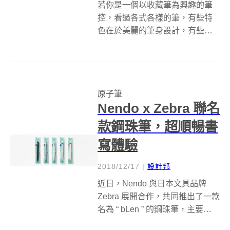
若你是一個以收藏筆為興趣的筆
控，看過各式各樣的筆，有些特
色在於美麗的筆身設計，有些則
特別在於能變身為螺絲起子等其
他工具的附加功能。而這個名叫
DARTER 的原子筆，擁有金屬圓
柱的外型，讓人以為它可能只是
原子筆
長得比較質感的一般原子筆，不
Nendo x Zebra 聯名
過打開筆...
款鋼珠筆，超順暢書
寫體驗
2018/12/17
|
設計邦
近日，Nendo 與日本文具品牌
Zebra 展開合作，共同推出了一款
名為 “ bLen ” 的鋼珠筆，主要關注
構成書寫過程的微妙動作。針對