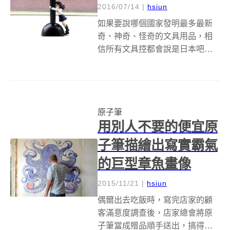
2016/07/14
|
hsiun
如果要說哪個國家發明最多最新
奇、神奇、怪奇的文具用品，相
信所有文具控都會說是日本吧！
就拿這隻咖啡虹吸壺原子筆
(Coffee Siphon Ballpoint Pen)來
說吧！有誰會想到可以把咖啡和
原子筆結合呢？ 一名日本推特用
原子筆
戶 higur...
用別人不要的便宜原
子筆描繪出寫實霸氣
的巨型章魚畫像
2015/11/21
|
hsiun
偶爾出去吃飯時，寫完店家的顧
客滿意度調查後，店家總會將原
子筆當成贈品順手送出，搞得好