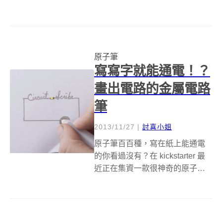
像原子筆是個可以呼之則來、揮
之則去的廉價文具。從價格上來
說，原子筆的確稱不上是奢侈
品，但從藝術價值來說可就未必
原子筆
囉！ 藝術家 Ray Cicin 受到了德
寫寫字就能通電！？
國博...
畫出電路的金屬電路
筆
2013/11/27
|
討喜小姐
原子筆百百種，寫在紙上能通電
的你看過沒有？在 kickstarter 最
近正在集資一款很神奇的原子
筆，乍看下就像一支超級普通的
原子筆，疏不知只要畫在紙上，
接上電池，就可以讓路過的小燈
泡發亮，裡頭無味快乾的導電油