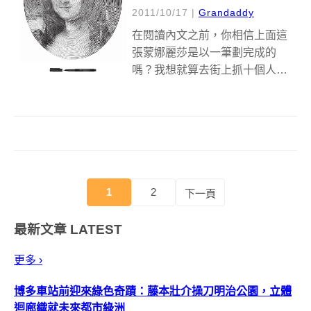
2011/10/17
|
Grandaddy
在閱讀內文之前，你相信上面這
張蒙娜麗莎是以一筆劃完成的
嗎？我想就算去街上抓十個人來
問，應該會有11個人不相信吧，
但是不管你信不信，上面這張笑
得有點僵硬的蒙娜麗莎確實是用
一筆劃完成的神奇畫作喔！
&nbsp;&nbsp; 德國知名的筆業廠
商Fa...
1
2
下一頁
最新文章
LATEST
更多 ›
博多車站前迎來綠色奇蹟：藤本壯介操刀明治公園，立體
迴廊織就未來都市綠洲