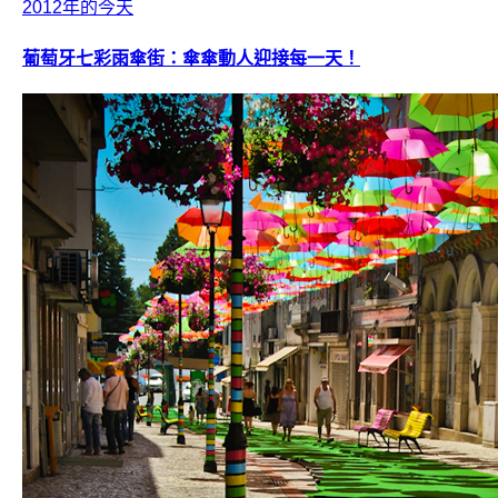
2012年的今天
葡萄牙七彩雨傘街：傘傘動人迎接每一天！