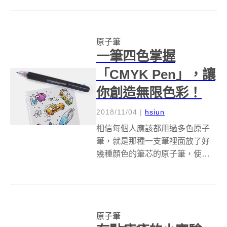
這一問題，Nendo 設計了一款書
寫工具，目的是儘可能提供流暢
的書寫體驗，讓使用者在刻畫直
原子筆
線，小曲線...
一筆四色掌握
「CMYK Pen」，讓
你創造無限色彩！
2018/11/04
|
hsiun
相信每個人應該都用過多色原子
筆，就是那種一支筆裡面放了好
幾種顏色的筆芯的原子筆，使用
者只要按一下，就可以輕鬆變換
顏色，而不用準備太多支筆，特
別是對寫筆記非常重視「配色」
的朋友們來說，特別好用。今天
原子筆
要為大家介紹的 Suck UK CMYK