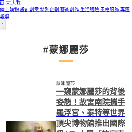
線上購物
設計創意
特別企劃
藝術創作
生活體驗
風格服飾
專題
報導
#蒙娜麗莎
蒙娜麗莎
一窺蒙娜麗莎的背後
姿態！故宮南院攜手
羅浮宮、泰特等世界
頂尖博物館推出國際