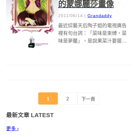
的蒙娜麗莎畫像
2011/06/14
|
Grandaddy
最近綜藝天后陶子姐的電視廣告
裡有句台詞：「菜味是束縛，菜
味是夢靨」，是說果菜汁要擺脫
菜味才好喝，但是對於崇尚養生
飲食的朋友們來說，滿嘴菜味才
是健康的來源啊！所以一台能夠
保留果菜纖維與養分的果菜汁，
就顯得格外的重要，最近國外有
個果菜汁機廣告，...
1
2
下一頁
最新文章
LATEST
更多 ›