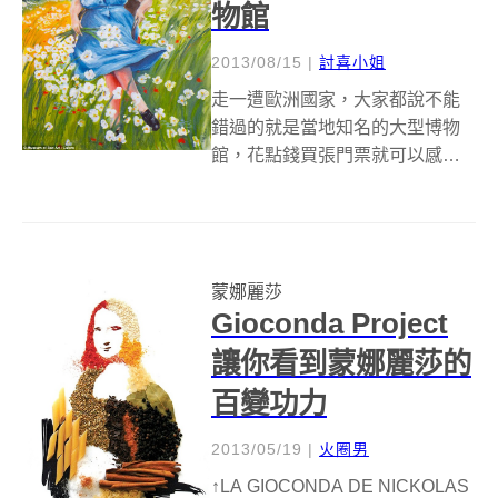
物館
2013/08/15
|
討喜小姐
走一遭歐洲國家，大家都說不能
錯過的就是當地知名的大型博物
館，花點錢買張門票就可以感受
來自百年前藝術家畫作的藝術氣
息，欣賞名畫中美麗的色調筆觸
和整張作品散發出來的氛圍，從
蒙娜麗莎的微笑中隱約撫平了心
蒙娜麗莎
中不安的漣漪…，但是居然有博
Gioconda Project
物館完全做出和世...
讓你看到蒙娜麗莎的
百變功力
2013/05/19
|
火圈男
↑LA GIOCONDA DE NICKOLAS