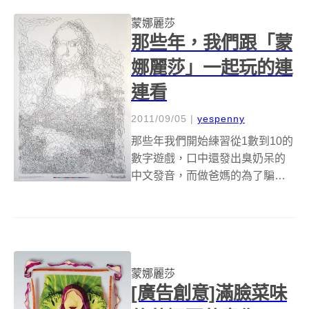
一筆劃完成的神奇畫作喔！
&nbsp;&nbsp; 德國知名的筆業廠
蒙娜麗莎
商Fa...
那些年，我們跟「蒙
娜麗莎」一起玩的連
連看
2011/09/05
|
yespenny
那些年我們開始練習從1數到10的
數字遊戲，口中還發出臭奶呆的
中文發音，而做爸媽的為了騙引
誘小朋友能一邊玩樂，一邊學習
數字的奧妙，還花心思買了好幾
本數字連連看的童書。不管你連
的是小美人魚、汽車還是米老
鼠，只要按照順序將點點一個個
蒙娜麗莎
連起來，就可以...
[廣告創意]滿臉菜味