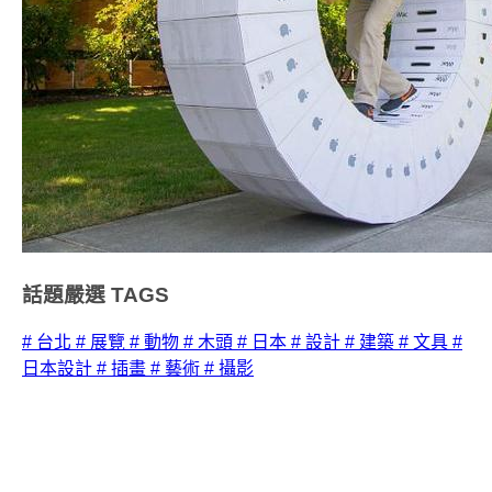
話題嚴選
TAGS
# 台北
# 展覽
# 動物
# 木頭
# 日本
# 設計
# 建築
# 文具
#
日本設計
# 插畫
# 藝術
# 攝影