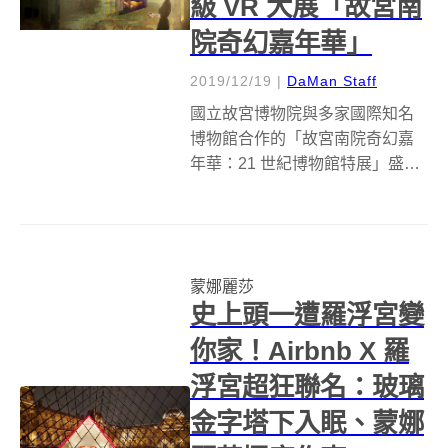
級 VR 大展「故宮南
院奇幻嘉年華」
2019/12/19
|
DaMan Staff
國立故宮博物院與多家國際知名
博物館合作的「故宮南院奇幻嘉
年華：21 世紀博物館特展」盛大
開幕啦！故宮首度攜手法國羅浮
宮、英國泰特現代藝術館、法國
橘園美術館、德國舊國家美術
館、捷克慕夏基金會及 HTC
蒙娜麗莎
VIVE ART，打造國內首創的重量
史上頭一遭羅浮宮變
級 ...
你家！Airbnb X 羅
浮宮超狂聯名：玻璃
金字塔下入眠、蒙娜