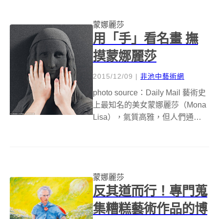
麗莎（Mona Lisa）可能準備收拾
行囊...
蒙娜麗莎
用「手」看名畫 撫
摸蒙娜麗莎
2015/12/09
|
非池中藝術網
photo source：Daily Mail 藝術史
上最知名的美女蒙娜麗莎（Mona
Lisa），氣質高雅，但人們通常只
能在畫作前方欣賞她的笑容。今
年，芬蘭藝術組織「看不見的藝
術」（Unseen Art）利用3D列印
機，製造蒙娜麗莎的立體...
蒙娜麗莎
反其道而行！專門蒐
集糟糕藝術作品的博