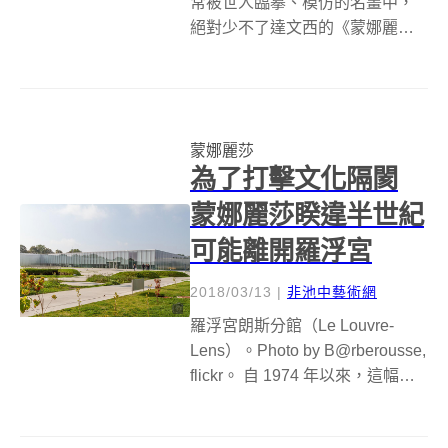
常被世人臨摹、模仿的名畫中，
絕對少不了達文西的《蒙娜麗
莎》。不過，沒有人像日本藝術
家 Sagaki Keita 如此，用這麼可
愛又驚喜的方式，創作出自己的
名畫版本！ 第一眼看 S...
蒙娜麗莎
為了打擊文化隔閡
蒙娜麗莎睽違半世紀
可能離開羅浮宮
2018/03/13
|
非池中藝術網
羅浮宮朗斯分館（Le Louvre-
Lens）。Photo by B@rberousse,
flickr。 自 1974 年以來，這幅世
界上最著名的繪畫作品就沒有出
過羅浮宮，如今暌違 44 年，蒙娜