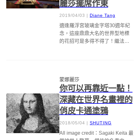
麗莎擺席作東
2019/04/03
|
Diane Tang
適逢羅浮宮玻璃金字塔30週年紀
念，這座鼎鼎大名的世界型地標
的花招可是多得不得了！繼法國
影像藝術家 JR 以錯事的手法將金
字塔炸出一個期間限定的大窟窿
後，旅宿平台 Airbnb 也宣佈將與
羅浮宮合作，將博物館打造成僅
蒙娜麗莎
限入住一晚的夢幻房源，可說...
你可以再靠近一點！
深藏在世界名畫裡的
俏皮卡通塗鴉
2018/05/04
|
SHUTING
All image credit：Sagaki Keita 最