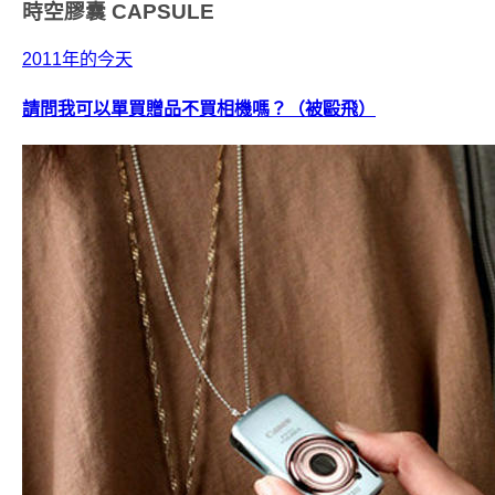
時空膠囊
CAPSULE
2011年的今天
請問我可以單買贈品不買相機嗎？（被毆飛）