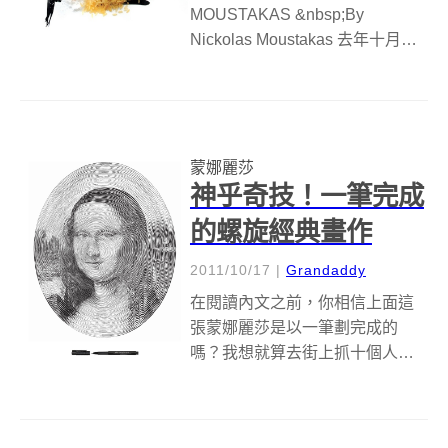
MOUSTAKAS &nbsp;By
Nickolas Moustakas 去年十月一
個非營利實驗藝術團隊發起了一
項名為「Gioconda Project」的有
趣計畫，其中的Gioconda...
蒙娜麗莎
神乎奇技！一筆完成
的螺旋經典畫作
2011/10/17
|
Grandaddy
在閱讀內文之前，你相信上面這
張蒙娜麗莎是以一筆劃完成的
嗎？我想就算去街上抓十個人來
問，應該會有11個人不相信吧，
但是不管你信不信，上面這張笑
得有點僵硬的蒙娜麗莎確實是用