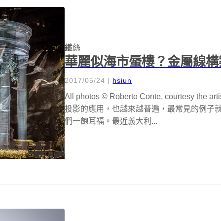
鐵絲
華麗似海市蜃樓？金屬線構
2017/05/24
|
hsiun
All photos © Roberto Conte, courte
投影的應用，也越來越普遍，最常見的例子
們一飽耳福。最近義大利...