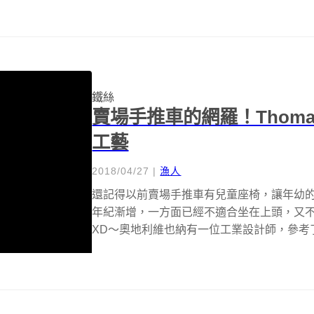
鐵絲
賣場手推車的網羅！Thomas 
工藝
2018/04/27
|
漁人
還記得以前賣場手推車有兒童座椅，讓年幼
年紀漸增，一方面已經不適合坐在上頭，又
XD～奧地利維也納有一位工業設計師，參考了