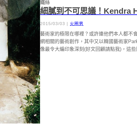
鐵絲
細膩到不可思議！Kendra 
2015/03/03
|
火圈男
藝術家的極限在哪裡？或許連他們本人都不會
網相關的藝術創作，其中又以韓國藝術家Park
像最令大編印象深刻(好文回顧請點我)，這些