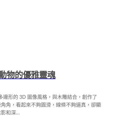
動物的優雅靈魂
經以低多邊形的 3D 圖像風格，與木雕結合，創作了
上的邊邊角角，看起來不夠圓滑，線條不夠逼真，卻顯
和深...