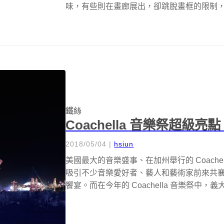
味，有些則在畫廊展出，卻跳脫畫框的限制，恣意揮灑
鐵絲
Coachella 音樂祭超
2018/05/04
|
hsiun
美國最大的音樂盛事、在加州舉行的 Coachel
吸引不少音樂愛好者、藝人和藝術家前來共
饗宴。而在今年的 Coachella 音樂祭中，義大