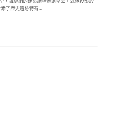
督教教堂，鐵絲網的建築結構遠遠望去，就像投影於
了歷史遺跡特有...