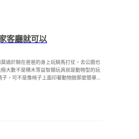
家客廳就可以
的莫過於騎在爸爸的身上玩騎馬打仗，去公園也
能極大數不是積木等益智類玩具就是動物型的玩
子，可不是像椅子上面印著動物臉那麼簡單...