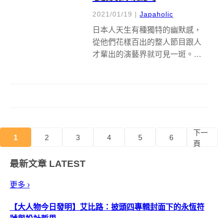
2021/01/19
|
Japaholic
日本人天生有種獨特的幽默感，
從他們花樣百出的整人節目跟人
才輩出的演藝界就可見一斑。這
樣古怪的搞笑基因經常會衍生出
一些莫名奇妙的才能，讓人看了
不知道應該要吐槽還是稱讚才
好。這回要介紹的人才是在推特
上爆紅的鬼靈精怪發明家
MONYA，究竟他的自...
下一
1
2
3
4
5
6
頁
最新文章
LATEST
更多 ›
【大人物今日發明】艾比路：披頭四專輯封面下的永恆符