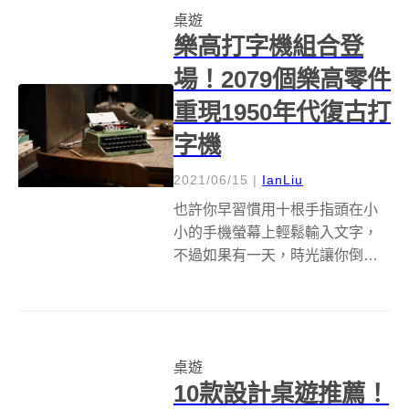
桌遊
樂高打字機組合登
場！2079個樂高零件
重現1950年代復古打
字機
2021/06/15
|
IanLiu
也許你早習慣用十根手指頭在小
小的手機螢幕上輕鬆輸入文字，
不過如果有一天，時光讓你倒流
回一個世紀前，那時得要全神貫
注怕一不小心就打錯的打字機，
不知你會不會習慣？LEGO樂高近
期則吹起復古風，全新Ideas系列
桌遊
推出超級復古又仿真的「打字
10款設計桌遊推薦！
機」（L...