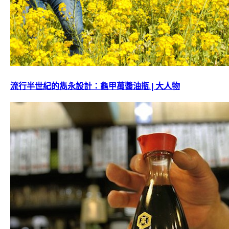
流行半世紀的雋永設計：龜甲萬醬油瓶 | 大人物