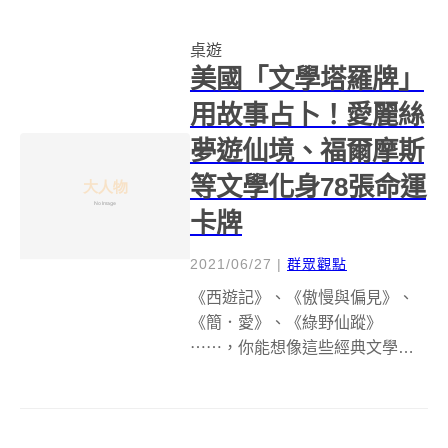
題，只要有偉大的Google翻譯在
手，熬夜硬著肝也能玩下去！由
桌遊
波蘭桌遊出版商Go on Board 和...
美國「文學塔羅牌」
用故事占卜！愛麗絲
夢遊仙境、福爾摩斯
等文學化身78張命運
卡牌
2021/06/27
|
群眾觀點
《西遊記》、《傲慢與偏見》、
《簡．愛》、《綠野仙蹤》
⋯⋯，你能想像這些經典文學故
事，變成一張張塔羅牌嗎？美國
非營利組織Brink Literacy Project
近期推出的「文學塔羅牌 (Literary
Tarot)」，除了外型精美，且...