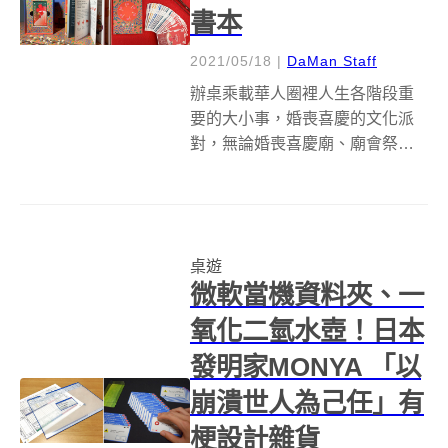
書本
2021/05/18
|
DaMan Staff
辦桌乘載華人圈裡人生各階段重
要的大小事，婚喪喜慶的文化派
對，無論婚喪喜慶廟、廟會祭祀
都要來場轟轟烈烈、熱熱鬧鬧，
比氣勢拼人場的美食總動員。蔘
利商號團隊則將台灣辦桌變成文
化餐盒，推出全新桌遊「報菜
桌遊
名」，透過桌遊與一本書，打包
微軟當機資料夾、一
台灣的宴席文化，從...
氧化二氫水壺！日本
發明家MONYA 「以
崩潰世人為己任」有
梗設計雜貨