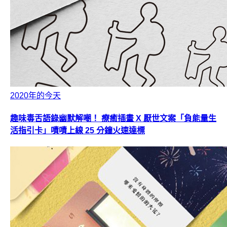
2020年的今天
趣味毒舌語錄幽默解嘲！ 療癒插畫 X 厭世文案「負能量生
活指引卡」嘖嘖上線 25 分鐘火速達標