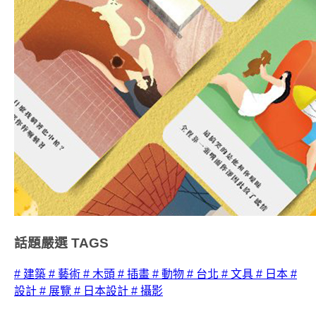
話題嚴選
TAGS
# 建築
# 藝術
# 木頭
# 插畫
# 動物
# 台北
# 文具
# 日本
#
設計
# 展覽
# 日本設計
# 攝影