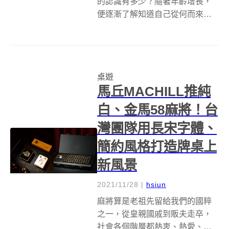
的認識有多少？隨著年齡增長，
便逐漸了解知道自己從何而來是
有多麽地重要，也了解到臺灣文
化的多元、美好與珍貴，而這一
切都將傳承給我們的下一代，教
育要從小開始，良好的文化素養
桌遊
也要從小建立！臺灣吧Taiwan
馬丘MACHILL推純
Bar的兒...
白、金馬58麻將！台
灣團隊用長宋字體、
簡約風格打造牌桌上
新風景
2021/11/28
|
hsiun
麻將算是老祖先留給我們的國粹
之一，從皇親國戚到販夫走卒，
社會各個階層都熱衷、熱愛、熱