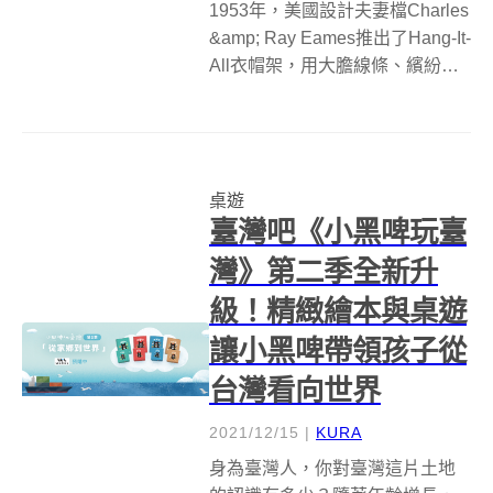
1953年，美國設計夫妻檔Charles
&amp; Ray Eames推出了Hang-It-
All衣帽架，用大膽線條、繽紛又
相互連接的圓球，和復古懷舊的
用色，在牆上為日常物品注入了
意想不到的快樂，2022年，創意
工作室Art of Pla...
桌遊
臺灣吧《小黑啤玩臺
灣》第二季全新升
級！精緻繪本與桌遊
讓小黑啤帶領孩子從
台灣看向世界
2021/12/15
|
KURA
身為臺灣人，你對臺灣這片土地