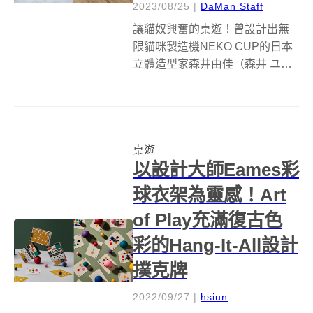
2023/08/25
|
DaMan Staff
讓貓奴興奮的桌遊！曾設計出無
限貓咪製造機NEKO CUP的日本
立體造型家森井由佳（森井 ユカ
Yuka Morii），近期再度以貓咪為
靈感，推出名為「ネゴ」
（Nego，negotiation談判的日文
發音簡稱）貓咪桌遊，透過方形
桌遊
棋盤以及10款...
以設計大師Eames彩
球衣架為靈感！Art
of Play充滿復古色
彩的Hang-It-All設計
撲克牌
2022/09/27
|
hsiun