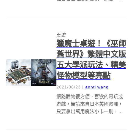
血沸騰的休閒嗜好。而說到麻將
牌，大多都是俗而有點膩的紅綠
配色，不過來自台灣的 The 90s
Lab，卻打算翻轉大家的牌桌風
桌遊
情，推出以極簡設計為主的新麻
獵魔士桌遊！《巫師
將馬...
舊世界》繁體中文版
五大學派玩法、精美
怪物模型等亮點
2021/08/23
|
annti wang
網路購物很方便，喜歡的電玩或
遊戲，無論來自日本美國歐洲，
只要拿出萬用魔法小卡一刷，統
統都能盡收己有，至於看不看得
懂對有心人來說則從來不是問