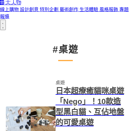
線上購物
設計創意
特別企劃
藝術創作
生活體驗
風格服飾
專題
報導
#桌遊
桌遊
日本超療癒貓咪桌遊
「Nego」！10款造
型黑白貓、互佔地盤
的可愛桌遊