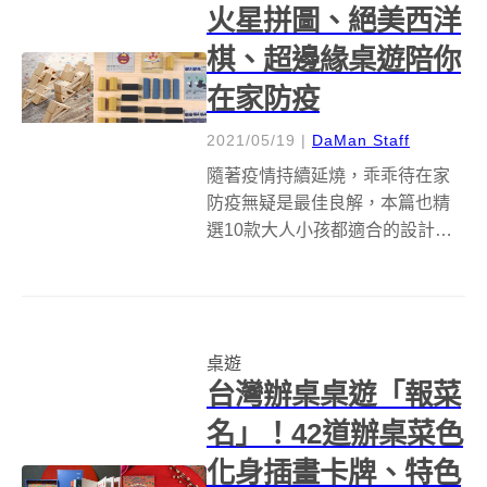
火星拼圖、絕美西洋
棋、超邊緣桌遊陪你
在家防疫
2021/05/19
|
DaMan Staff
隨著疫情持續延燒，乖乖待在家
防疫無疑是最佳良解，本篇也精
選10款大人小孩都適合的設計桌
遊，讓防疫生活不無聊！ ​ 梵谷
「伏光拼圖：星夜 Starry Night」
在家防疫該怎麼打發時間？由台
灣團隊Backer World，以梵谷名
桌遊
畫《星夜...
台灣辦桌桌遊「報菜
名」！42道辦桌菜色
化身插畫卡牌、特色