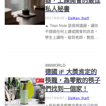
器，上課開會的最佳
私人秘書
2017/03/20
|
DaMan Staff
▲ Titan Note 語音辨識器，讓你
不錯過任何上課或開會的訊息。
學生上課時，碰到老師、教授講
得落落長，不小心打瞌睡真的在
所難免，如此一來做好筆記根本
是天方夜譚，不禁令人擔心考試
的成績......另外，上班開會時，最
486WORLD
怕少聽到老闆、主管...
德國 iF 大獎肯定的
筷籠，為零散的筷子
們找到一個家！
2017/03/07
|
DaMan Staff
▲所有餐具都應該要有自己的空