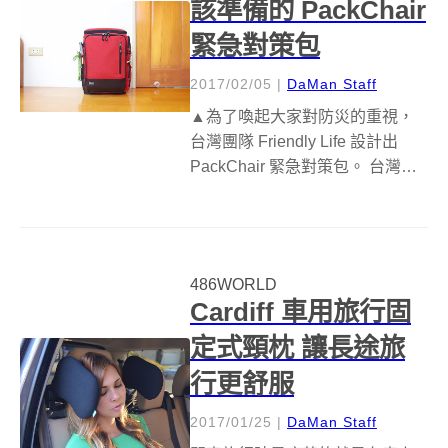
該準備的 PackChair
緊急對策包
2017/02/05
|
DaMan Staff
▲為了喚起大家對防災的重視，
台灣團隊 Friendly Life 設計出
PackChair 緊急對策包。 台灣位
於地震帶，且每年還會面臨數個
颱風，加上核電廠這項隱憂……
簡單用一句話來說：「我們真的
要隨時做好防災準備！」
486WORLD
▲PackChai...
Cardiff 車用旅行固
定式頸枕 讓長途旅
行更舒服
2017/01/25
|
DaMan Staff