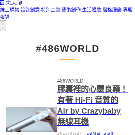
線上購物
設計創意
特別企劃
藝術創作
生活體驗
風格服飾
專題
報導
#486WORLD
486WORLD
膠囊裡的心靈良藥！
有著 Hi-Fi 音質的
Air by Crazybaby
無線耳機
2017/03/27
|
DaMan Staff