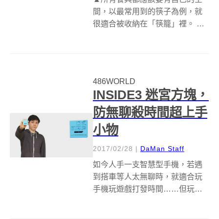
間，以最常用到的筷子為例，就
很適合被收納在「筷籠」裡。 你
都怎整理廚房的餐具呢？大部份
應該都是吃完飯把餐具洗完，瀝
乾然後全部丟進烘碗機裡…… ▲
筷籠最大特點在上蓋周圍備有呼
486WORLD
吸孔設計，能幫助內部水氣排
INSIDE3 迷宮方塊，
出，加上矽膠底...
防無聊殺時間超上手
小物
2017/02/28
|
DaMan Staff
如今人手一支智慧型手機，若遇
到搭車等人太無聊時，就適合玩
手機玩遊戲打發時間……但玩來
玩去感覺有點膩了嗎？不妨改試
INSIDE3 迷宮方塊，只有 5x5x5