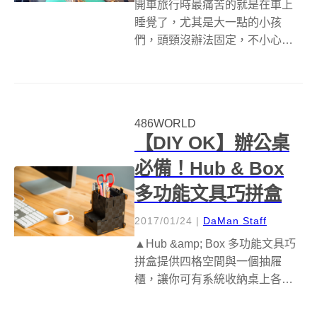
開車旅行時最痛苦的就是在車上
睡覺了，尤其是大一點的小孩
們，頭頸沒辦法固定，不小心睡
著時就會前後左右的晃動，睡起
來後脖子都可能扭到了！所以這
時就要可以固定在車子頭部靠墊
的 Cardiff 車用旅行休息頸枕，讓
486WORLD
小朋友或大人們能在車上想睡覺
【DIY OK】辦公桌
時，脖...
必備！Hub & Box
多功能文具巧拼盒
2017/01/24
|
DaMan Staff
▲Hub &amp; Box 多功能文具巧
拼盒提供四格空間與一個抽屜
櫃，讓你可有系統收納桌上各種
辦公用品。 所謂工欲善其事，必
先利其器，不過若桌上準備太多