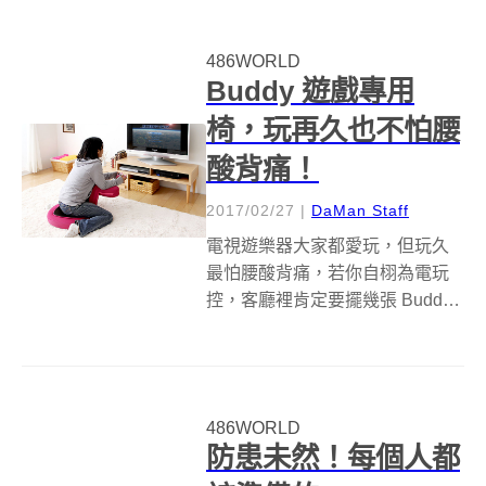
cm，差不多一個巴掌大，讓你隨
身攜帶想玩就玩。 至於 INSIDE3
486WORLD
迷宮方塊該怎...
Buddy 遊戲專用
椅，玩再久也不怕腰
酸背痛！
2017/02/27
|
DaMan Staff
電視遊樂器大家都愛玩，但玩久
最怕腰酸背痛，若你自栩為電玩
控，客廳裡肯定要擺幾張 Buddy
遊戲專用椅。 可不是嗎？通常家
裡客廳裡擺放的沙發或小椅子，
其實都不適合長時間玩電動。
Buddy 遊戲專用椅最特殊之處在
486WORLD
於無靠背設計，取而代之的是前
防患未然！每個人都
方...