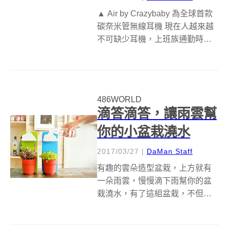
▲ Air by Crazybaby 為全球首款
碳奈米管無線耳機 現在人越來越
不可缺少耳機，上班族通勤時需
要，運動跑步時也需要耳機，所
以市面上越來越多音質量好的耳
機。Air by Crazybaby 是全球首款
碳奈米管無線耳機，此款耳機號
486WORLD
稱...
滴答滴答，讓雨雲幫
你的小盆栽澆水
2017/03/27
|
DaMan Staff
有趣的雲朵造型盆栽，上方就有
一朵雨雲，慢慢滴下雨幫你的盆
栽澆水，有了這組盆栽，不但能
讓植物有穩定、緩慢的澆水量，
還能有慢步調的節奏，欣賞植物