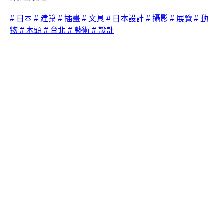
# 日本
# 建築
# 插畫
# 文具
# 日本設計
# 攝影
# 展覽
# 動
物
# 木頭
# 台北
# 藝術
# 設計