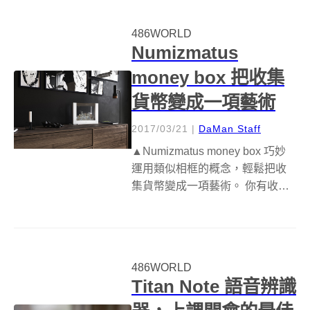
的美。 這是一整組的盆栽組合，
包括底部裝植物的盆栽、背板以
486WORLD
及上面的雲朵。最特別的地方就
Numizmatus
是上面的雲朵，...
money box 把收集
貨幣變成一項藝術
2017/03/21
|
DaMan Staff
▲Numizmatus money box 巧妙
運用類似相框的概念，輕鬆把收
集貨幣變成一項藝術。 你有收各
國貨幣的習慣嗎，你通常都怎麼
收集這些貨幣呢？走一趟文具店
買貨幣收藏夾、還是把貨幣全部
都鎖在鐵盒裡？這些可能都是傳
486WORLD
統方法，但既然是心愛收...
Titan Note 語音辨識