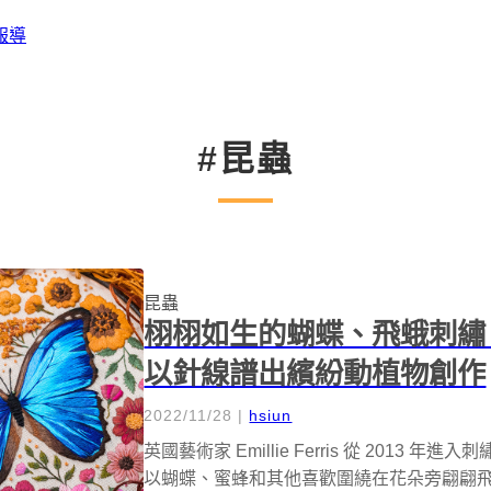
報導
#昆蟲
昆蟲
栩栩如生的蝴蝶、飛蛾刺繡！英國藝
以針線譜出繽紛動植物創作
2022/11/28
|
hsiun
英國藝術家 Emillie Ferris 從 201
以蝴蝶、蜜蜂和其他喜歡圍繞在花朵旁翩翩