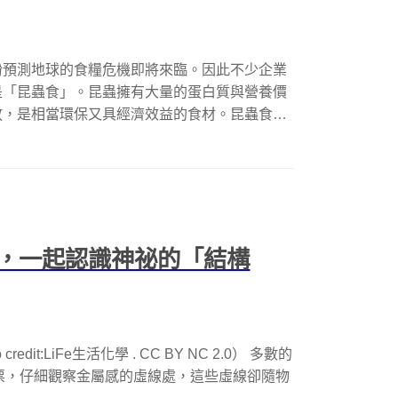
紛預測地球的食糧危機即將來臨。因此不少企業
是「昆蟲食」。昆蟲擁有大量的蛋白質與營養價
放，是相當環保又具經濟效益的食材。昆蟲食
，一起認識神祕的「結構
it:LiFe生活化學 . CC BY NC 2.0） 多數的
鈔票，仔細觀察金屬感的虛線處，這些虛線卻隨物