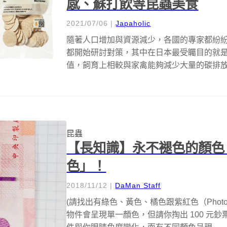
感、蘇打飲等昆蟲美食
2021/07/06
|
Japaholic
隨著人口增加與資源減少，各國的專家都紛
都開始研討對策，其中在日本最受矚目的就
值，飼育上相較與家禽能夠減少大量的碳排
中...
昆蟲
【長知識】永不褪色的顏色
色」！
2018/11/12
|
DaMan Staff
(請找出有綠色、黃色、橘色跟紫紅色（Photo cred
物件會呈現單一顏色，但請你掏出 100 元