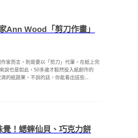
Ann Wood「剪刀作畫」
創作家而言，則是要以「剪刀」代筆，在紙上完
od來說也是如此，50多歲才毅然投入紙創作的
滴的紙蔬果，不說的話，你能看出這些...
味覺！蟋蟀仙貝、巧克力餅