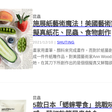
昆蟲
施展紙藝術魔法！美國藝術家
擬真紙花、昆蟲、食物創作
2021/12/10
|
SHUTING
畫家用畫筆、顏料來完成畫作，而對於紙藝
成一件件紙雕作品。對美國藝術家Ann Wo
她，在其刀下所創作出的是個個擬真又鮮豔欲
昆蟲
5款日本「蟋蟀零食」挑戰