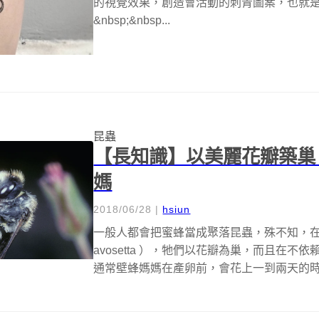
的視覺效果，創造會活動的刺青圖案，也就
&nbsp;&nbsp...
昆蟲
【長知識】以美麗花瓣築巢
媽
2018/06/28
|
hsiun
一般人都會把蜜蜂當成聚落昆蟲，殊不知，在蜜蜂
avosetta ），牠們以花瓣為巢，而且在
通常壁蜂媽媽在產卵前，會花上一到兩天的時間