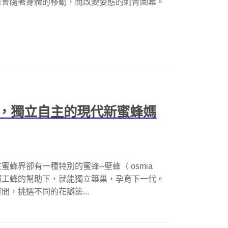
是會隨著身體的移動，而改變姿態的刺青圖案。
，獨立自主的現代新蜜蜂媽
界卻有一種特別的蜜蜂--壁蜂（ osmia
不依賴工蜂的幫助下，就能獨立築巢，孕育下一代。
，挑選不同的花瓣築...