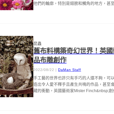
他們的輪廓，特別是翅膀和觸角的地方，甚至從
昆蟲
舊布料構築奇幻世界！英國藝術家
品布雕創作
2022/08/22
|
DaMan Staff
手工藝的世界也許只有手巧的人還不夠，可
造出令人愛不釋手且產生共鳴的作品，甚至
藏的衝動，英國藝術家Mister Finch&nbsp