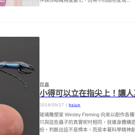
件與你眼睛角度變化，而有不同顏色呈現...
昆蟲
小得可以立在指尖上！讓人
2018/09/27
|
hsiun
玻璃雕塑家 Wesley Fleming 向來
只與這些蟲子的真實呎吋相同，就連身體構
紛，判斷出這不是標本，而是本著科學精神創作