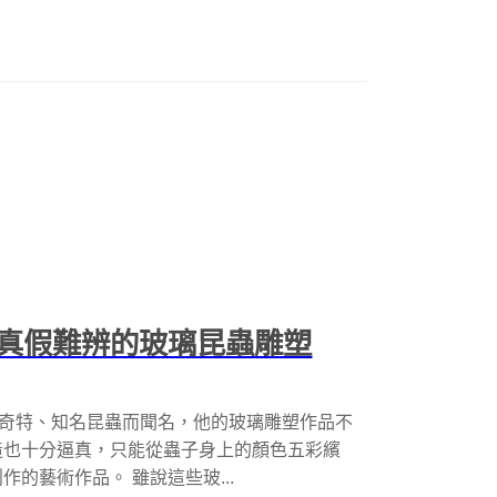
真假難辨的玻璃昆蟲雕塑
以創作各種奇特、知名昆蟲而聞名，他的玻璃雕塑作品不
造也十分逼真，只能從蟲子身上的顏色五彩繽
的藝術作品。 雖說這些玻...