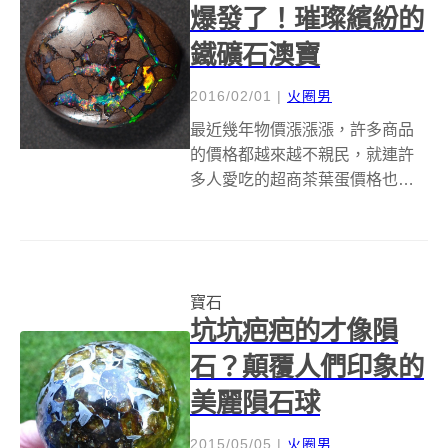
爆發了！璀璨繽紛的
鐵礦石澳寶
2016/02/01
|
火圈男
最近幾年物價漲漲漲，許多商品
的價格都越來越不親民，就連許
多人愛吃的超商茶葉蛋價格也變
高許多，像是眼前看到這顆茶葉
蛋就要價210英鎊(約新台幣1萬
元)，這實在是太誇張了，叫人怎
麼捨得吃呢？ 等等等～什麼茶葉
寶石
蛋！它可是來自澳洲昆士蘭的
坑坑疤疤的才像隕
Bould...
石？顛覆人們印象的
美麗隕石球
2015/05/05
|
火圈男