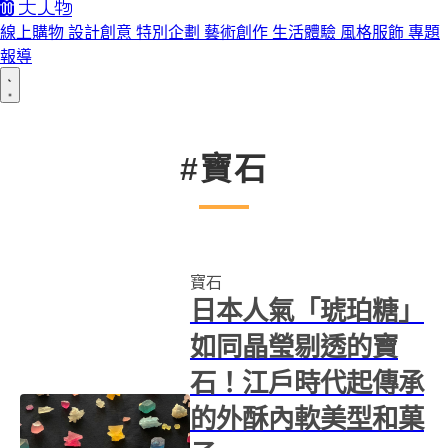
線上購物
設計創意
特別企劃
藝術創作
生活體驗
風格服飾
專題
報導
#寶石
寶石
日本人氣「琥珀糖」
如同晶瑩剔透的寶
石！江戶時代起傳承
的外酥內軟美型和菓