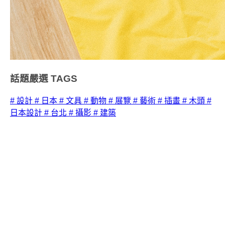
話題嚴選
TAGS
# 設計
# 日本
# 文具
# 動物
# 展覽
# 藝術
# 插畫
# 木頭
#
日本設計
# 台北
# 攝影
# 建築