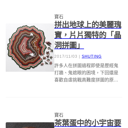
覺對方會臉歪，只好向天空大喊
到底該怎麼辦呀（抓頭）！雀巢
寶石
旗下的 KitKat 就推出可以吃的生
拼出地球上的美麗瑰
日石，...
寶，片片獨特的「晶
洞拼圖」
2017/11/03
|
SHUTING
許多人在拼圖過程即使是歷經鬼
打牆、鬼遮眼的困境，下回還是
喜歡自虐挑戰高難度拼圖的原
因，成就感是不用說的，在最後
一片拼上，讓整幅拼圖完整的那
刻絕對夠你回味好幾回。不過設
計工作室 Nervous System 的拼圖
寶石
可不僅於高難度，而是整個扭轉...
茶葉蛋中的小宇宙要