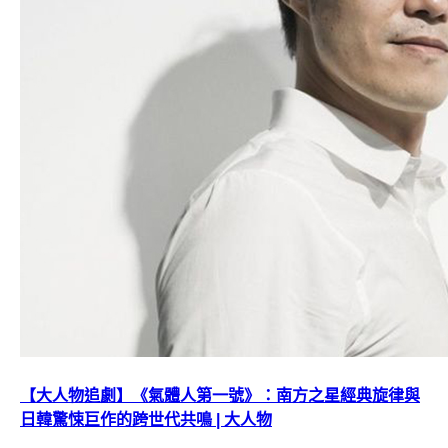
【大人物追劇】《氣體人第一號》：南方之星經典旋律與
日韓驚悚巨作的跨世代共鳴 | 大人物