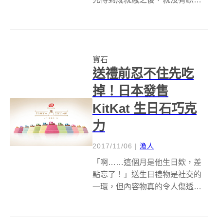
可以繼續挑戰了。別擔心，別難
過，因為大編好心地（？）整理
了一些有特色的拼圖，讓你可以
沒日沒夜地把它們完成，不要太
寶石
感謝大編的分享喔 XD～ 白米地
送禮前忍不住先吃
獄，以箸代手...
掉！日本發售
KitKat 生日石巧克
力
2017/11/06
|
漁人
「啊……這個月是他生日欸，差
點忘了！」送生日禮物是社交的
一環，但內容物真的令人傷透腦
筋，尤其是沒有那麼熟悉喜好的
朋友，不送會不好意思，送錯感