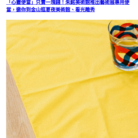
「心靈便當」只賣一塊錢！朱銘美術館推出藝術展專用便
當，邀你到金山逛夏夜美術館、看光雕秀