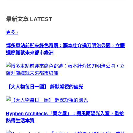
光線運作之下所形成的遊彩作
用，往往在視覺上創造出無與倫
最新文章
LATEST
比的七彩特效。而水蛋白石的顏
色和...
更多 ›
博多車站前迎來綠色奇蹟：藤本壯介操刀明治公園，立體
迴廊織就未來都市綠洲
【大人物每日一圖】 靜默凝視的幽光
Hyphen Architects「雨之屋」：讓風雨陽光入室，重拾
熱帶生活本質