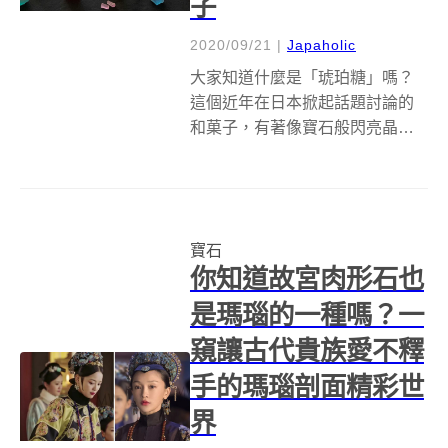
子
2020/09/21
|
Japaholic
大家知道什麼是「琥珀糖」嗎？
這個近年在日本掀起話題討論的
和菓子，有著像寶石般閃亮晶透
的外觀，還能做出豐富多彩的顏
色，儼然成為新世代拍照打卡的
網紅糖果，當作伴手禮也是超有
面子。不僅如此，由於琥珀糖口
寶石
感外酥內軟，吃起來聲音清脆，
你知道故宮肉形石也
更變成韓國各大吃...
是瑪瑙的一種嗎？一
窺讓古代貴族愛不釋
手的瑪瑙剖面精彩世
界