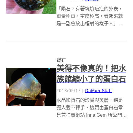
「隕石，有著坑坑疤疤的外表，
重量極重，密度極高，看起來就
是一副會放出輻射的樣子。」 雖
然沒有太多人能有機會親眼欣
賞，甚至是仔細隕石的樣貌，卻
有許多人和大編一樣有著類似的
印象，不過事實上隕石也是礦石
寶石
的一種，只是一般的礦石從地上
美得不像真的！把水
挖，而它則是從天...
族館縮小了的蛋白石
2013/09/17
|
DaMan Staff
水晶和寶石的珍貴與美麗，總是
讓人愛不釋手，這顆由蛋白石零
售兼拍賣網站 Inna Gem 所公開的
蛋白石也不例外。 蛋白石又名貓
眼石、閃山雲，其內部結構在在