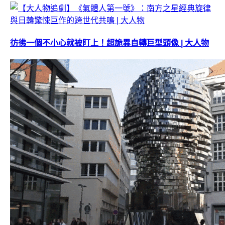
彷彿一個不小心就被盯上！超詭異自轉巨型頭像 | 大人物