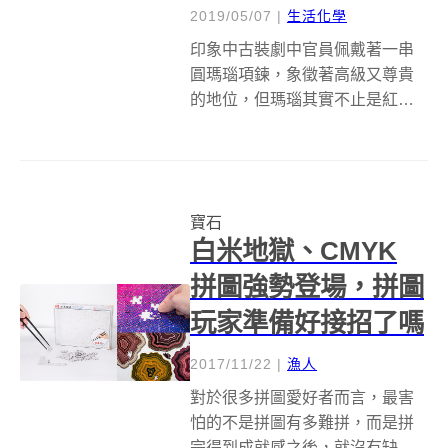
2019/05/07
|
生活化學
印象中古裝劇中官員佩戴著一串
圓瑪瑙項鍊，象徵著高級又尊貴
的地位，但瑪瑙其實不止是紅色
珠珠，還有相當多高雅的樣貌
喔！ photo credit : Pixabay cc.0
古代蒙古人看到瑪瑙的顏色和美
麗的花紋，很像馬的腦子，就以
寶石
為它是由馬腦...
白米地獄、CMYK
拼圖強勢登場，拼圖
玩家準備好接招了嗎
2017/11/22
|
漁人
對於很多拼圖愛好者而言，最害
怕的不是拼圖有多難拼，而是拼
完得到成就感之後，就沒有缺片