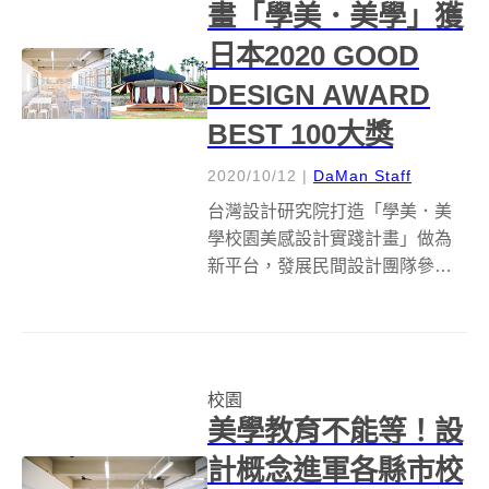
畫「學美．美學」獲
日本2020 GOOD
DESIGN AWARD
BEST 100大獎
2020/10/12
|
DaMan Staff
台灣設計研究院打造「學美．美
學校園美感設計實踐計畫」做為
新平台，發展民間設計團隊參與
公共事務的新模式。 由教育部委
託台灣設計研究院執行的「 2019
學美．美學—校園美感設計實踐
計畫 」，自全球 4,769 件作品中
校園
脫穎而出，獲選日本國際級...
美學教育不能等！設
計概念進軍各縣市校