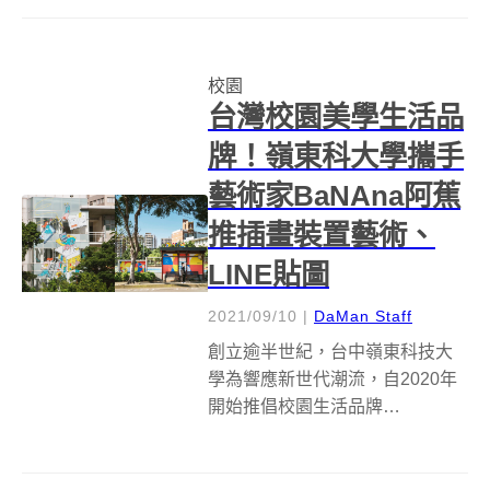
本庄高等学院)所打造之體育館，
有別於傳統體育館總是被遮光窗
簾覆蓋，設計團隊在原始、粗獷
校園
主義風格的混凝土外牆上，打上...
台灣校園美學生活品
牌！嶺東科大學攜手
藝術家BaNAna阿蕉
推插畫裝置藝術、
LINE貼圖
2021/09/10
|
DaMan Staff
創立逾半世紀，台中嶺東科技大
學為響應新世代潮流，自2020年
開始推倡校園生活品牌
「LEARNING TRANSFORMS
U」，將校名英文簡寫LTU設計成
為與師生更加親近的品牌識別，