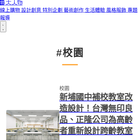
線上購物
設計創意
特別企劃
藝術創作
生活體驗
風格服飾
專題
報導
#校園
校園
新埔國中補校教室改
造設計！台灣無印良
品、正隆公司為高齡
者重新設計跨齡教室