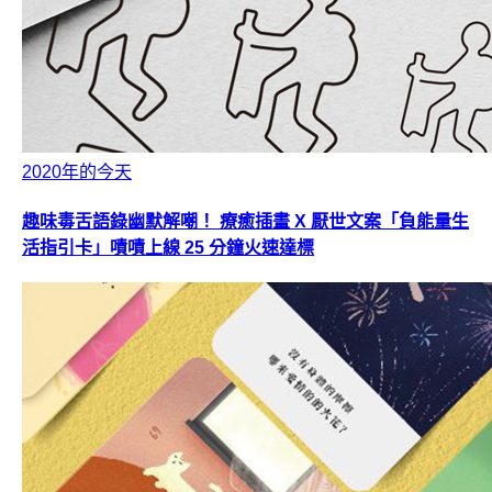
2020年的今天
趣味毒舌語錄幽默解嘲！ 療癒插畫 X 厭世文案「負能量生
活指引卡」嘖嘖上線 25 分鐘火速達標