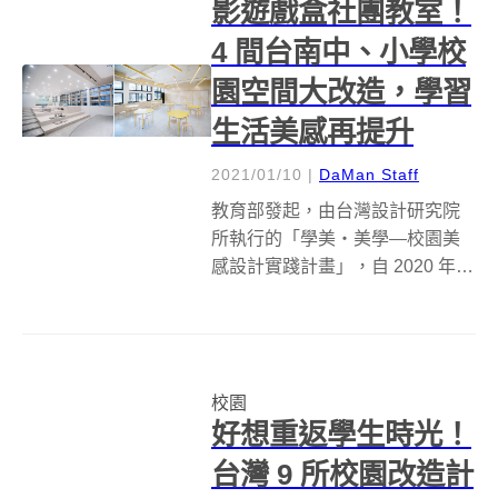
影遊戲盒社團教室！
4 間台南中、小學校
園空間大改造，學習
生活美感再提升
2021/01/10
|
DaMan Staff
教育部發起，由台灣設計研究院
所執行的「學美‧美學—校園美
感設計實踐計畫」，自 2020 年
起，已經完成 9 間的校園改造。
今年更是挑戰 25 所學校的美感變
身的工程。繼 12 月發表第 1 波改
造結果後，再次公布翻轉校園的 8
校園
個案例。改造...
好想重返學生時光！
台灣 9 所校園改造計