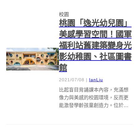
使用理性藍色、活力橘色、新世
校園
代黃色做為品牌色彩語言，搭配
桃園「逸光幼兒園」
由...
美感學習空間！國軍
福利站舊建築變身光
影幼稚園、社區圖書
館
2021/07/08
|
IanLiu
比起盲目背誦課本內容，充滿想
像力與美感的校園環境，反而更
能激發學齡孩童創造力。位於桃
園龍潭國家中山科學研究院（中
科院）龍園園區內的逸光幼兒園
新空間，在CCL Architects &amp;
Planners林祺錦建築師事務所重