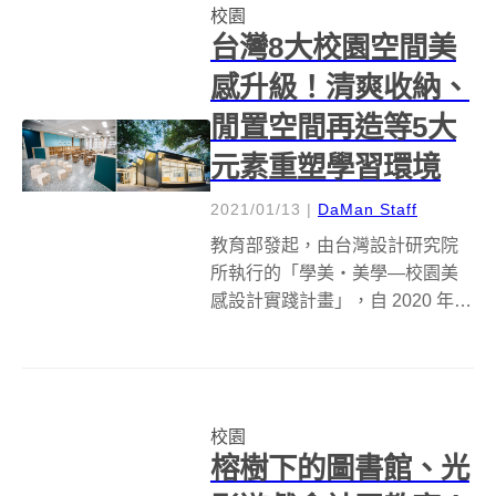
校園
塑國軍福利站...
台灣8大校園空間美
感升級！清爽收納、
閒置空間再造等5大
元素重塑學習環境
2021/01/13
|
DaMan Staff
教育部發起，由台灣設計研究院
所執行的「學美‧美學—校園美
感設計實踐計畫」，自 2020 年
起，已經完成 9 間的校園改造。
今年更是挑戰 25 所學校的美感變
身的工程。繼 12 月發表第1波改
造結果後，再次公布翻轉校園的 8
校園
個案例。改造依照...
榕樹下的圖書館、光