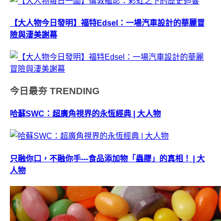
【大人物今日發明】福特Edsel：一場汽車設計的華麗冒
險與淒美謝幕
今日最夯
TRENDING
哈蘇SWC：超廣角視界的永恆經典 | 大人物
只融你口，不融你手---食品添加物「蟲膠」的真相！ | 大
人物