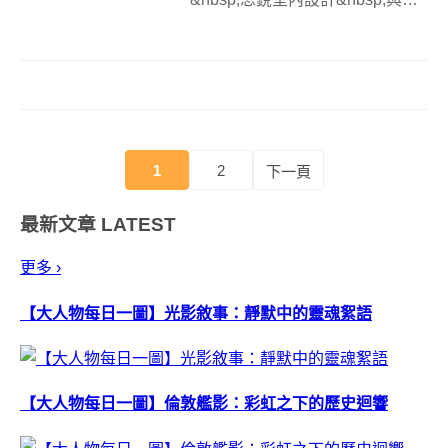
&nbsp;水玥設計&nbsp;聯合規劃
的南興國小圖書館，將柯校長討
論時主要需求：「如同誠品書店
氛圍的閱讀空間」作為設計架
構。經過 60年歲月洗禮...
1
2
下一頁
最新文章
LATEST
更多 ›
【大人物每日一圖】光影敘事：靜默中的靈魂絮語
【大人物每日一圖】倫敦艦影：彩虹之下的歷史迴響