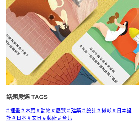
話題嚴選
TAGS
# 插畫
# 木頭
# 動物
# 展覽
# 建築
# 設計
# 攝影
# 日本設
計
# 日本
# 文具
# 藝術
# 台北