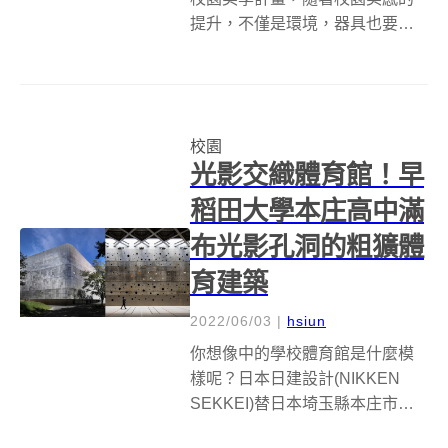
提升，不僅是環境，器具也要跟
著升級！新北市政府教育局與美
感細胞、 優仕創意StudioPros共
同籌備組成的「美感諮詢設計小
組」，近日便以學生會頻繁使用
校園
的清潔用具為主角，推動「校園
光影交織體育館！早
掃具...
稻田大學本庄高中滿
布光影孔洞的粗獷體
育建築
2022/06/03
|
hsiun
你想像中的學校體育館是什麼模
樣呢？日本日建設計(NIKKEN
SEKKEI)替日本埼玉縣本庄市的
早稻田大學本庄高中(早稲田大学