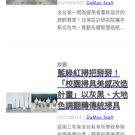
2023/09/20
|
DaMan Staff
全台第一間為使用者重新設計的
跨齡教室！台灣設計研究院攜手
新北在地、推動永續智慧造紙的
龍頭業者「正隆公司」、重視使
用者需求與強調空間模組化的
「台灣無印良品MUJI
RENOVATION 空間改造企劃團
校園
隊」和台灣設計品牌「KIMU柒
藍綠紅掃把掰掰！
木」跨產業設...
「校園掃具美感改造
計畫」以灰黑、大地
色調翻轉傳統掃具
2022/06/14
|
DaMan Staff
這兩三年來全台有多所學校參與
校園美學計畫，隨著校園美感的