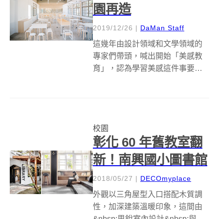
園再造
2019/12/26
|
DaMan Staff
這幾年由設計領域和文學領域的
專家們帶頭，喊出開始「美感教
育」，認為學習美感這件事要從
小向下扎根，因此從課本開始改
造。民間有所努力，政府其實也
有在這方面的規劃，讓我們印象
中的校園不再只是死板板的建築
校園
物。美的教育很簡單，就從除了
彰化 60 年舊教室翻
家以外的的第二個...
新！南興國小圖書館
2018/05/27
|
DECOmyplace
外觀以三角屋型入口搭配木質調
性，加深建築溫暖印象，這間由
&nbsp;思銳室內設計&nbsp;與